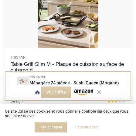
TRISTAR
Table Grill Slim M - Plaque de cuission surface de
cuisson d...
La petite plancha qui fait le job pour les petits espaces
PINTINOX
Ménagère 24 pièces - Sushi Queen (Mogano)
7.0/10
★★★★★
★★★★★
🔥
Voir l'offre
Rapport qualité-prix
★★★★★
★★★★★
Design
★★★★★
★★★★★
Materiaux
★★★★★
★★★★★
Ce site utilise des cookies et vous donne le contrôle sur ceux que vous
Durabilite
★★★★★
★★★★★
souhaitez activer
Tout accepter
Personnaliser
Lire le test produit complet