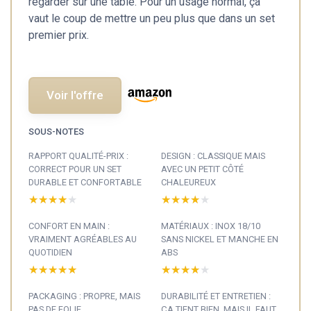
regarder sur une table. Pour un usage normal, ça
vaut le coup de mettre un peu plus que dans un set
premier prix.
Voir l'offre
SOUS-NOTES
RAPPORT QUALITÉ-PRIX :
DESIGN : CLASSIQUE MAIS
CORRECT POUR UN SET
AVEC UN PETIT CÔTÉ
DURABLE ET CONFORTABLE
CHALEUREUX
★★★★★
★★★★★
★★★★★
★★★★★
CONFORT EN MAIN :
MATÉRIAUX : INOX 18/10
VRAIMENT AGRÉABLES AU
SANS NICKEL ET MANCHE EN
QUOTIDIEN
ABS
★★★★★
★★★★★
★★★★★
★★★★★
PACKAGING : PROPRE, MAIS
DURABILITÉ ET ENTRETIEN :
PAS DE FOLIE
ÇA TIENT BIEN, MAIS IL FAUT