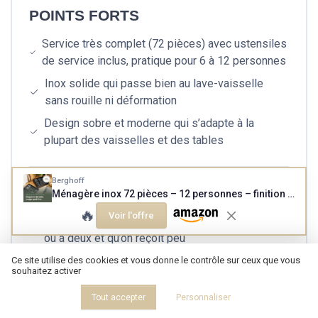
POINTS FORTS
Service très complet (72 pièces) avec ustensiles
de service inclus, pratique pour 6 à 12 personnes
Inox solide qui passe bien au lave-vaisselle
sans rouille ni déformation
Design sobre et moderne qui s’adapte à la
plupart des vaisselles et des tables
Berghoff
POINTS FAIBLES
Ménagère inox 72 pièces – 12 personnes – finition mate
🔥
Voir l'offre
Nombre de pièces surdimensionné si on vit seul
ou à deux et qu’on reçoit peu
Micro-rayures visibles avec le temps sur la
Ce site utilise des cookies et vous donne le contrôle sur ceux que vous
souhaitez activer
finition satinée, surtout en usage intensif
Tout accepter
Personnaliser