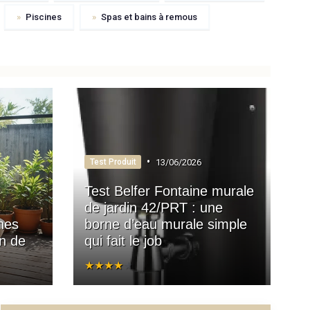
»
Piscines
»
Spas et bains à remous
•
13/06/2026
Test Produit
Test Belfer Fontaine murale
de jardin 42/PRT : une
nes
borne d’eau murale simple
gn de
qui fait le job
★★★★★
★★★★★