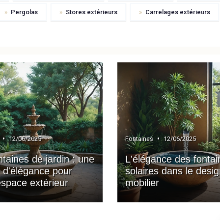
»
Pergolas
»
Stores extérieurs
»
Carrelages extérieurs
•
•
12/06/2025
Fontaines
12/06/2025
ntaines de jardin : une
L'élégance des fontai
 d'élégance pour
solaires dans le desi
espace extérieur
mobilier