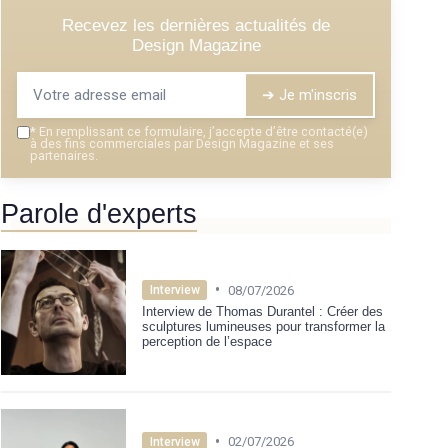
Recevez les dernières actualités de
Design Magazine
➔ Je m'inscris
*
En remplissant ce formulaire, j’accepte d’être contacté(e)
à des fins commerciales par Design Magazine et ses
partenaires.
Parole d'experts
•
08/07/2026
Interview
Interview de Thomas Durantel : Créer des
sculptures lumineuses pour transformer la
perception de l’espace
•
02/07/2026
Interview