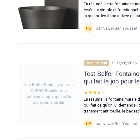
En résumé, cette fontaine murale
extérieur simple et fonctionnel.
la raccordes à ton arrivée d’eau
par Nawel Ben Youssef
•
13/06/2026
Test Produit
Test Belfer Fontain
qui fait le job pour le
Test Belfer Fontaine murale
42/PRQ Rouille : une
★★★★★
★★★★★
fontaine simple qui fait le
En résumé, la fontaine murale de
job pour le jardin
qui fait ce qu’on lui demande : 
traitement antirouille, le bac re
par Nawel Ben Youssef