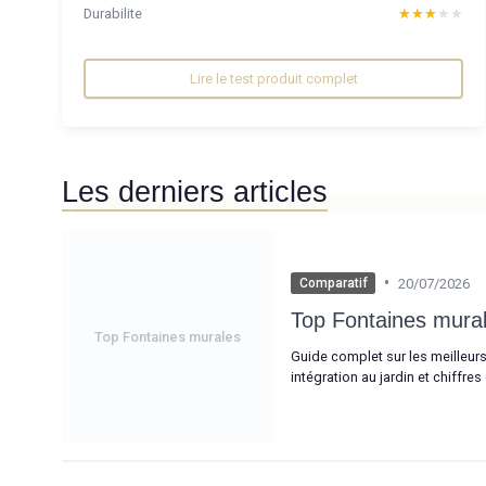
Durabilite
★★★★★
★★★★★
Lire le test produit complet
Les derniers articles
•
20/07/2026
Comparatif
Top Fontaines mura
Top Fontaines murales
Guide complet sur les meilleurs 
intégration au jardin et chiffre