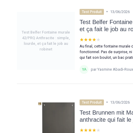
•
13/06/2026
Test Produit
Test Belfer Fontaine
et ça fait le job au r
Test Belfer Fontaine murale
42/PRQ Anthracite : simple,
★★★★★
★★★★★
lourde, et ça fait le job au
Au final, cette fontaine murale 
robinet
fonctionnel. Pas de surprise, n
qui fait son boulot, un bac prat
par Yasmine Abadi-Roux
•
13/06/2026
Test Produit
Test Brunnen mit Mau
anthracite qui fait le
★★★★★
★★★★★