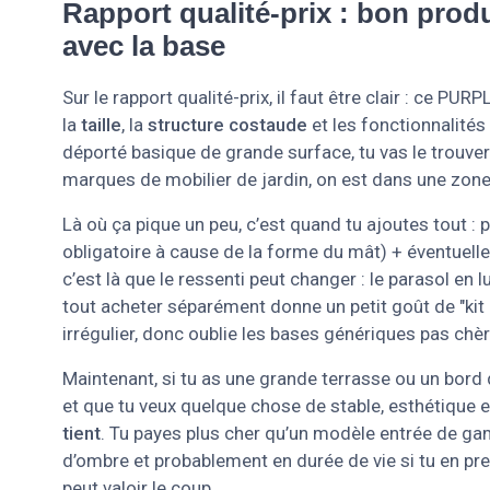
Rapport qualité-prix : bon produ
avec la base
Sur le rapport qualité-prix, il faut être clair : ce PU
la
taille
, la
structure costaude
et les fonctionnalités
déporté basique de grande surface, tu vas le trouver
marques de mobilier de jardin, on est dans une zone
Là où ça pique un peu, c’est quand tu ajoutes tout 
obligatoire à cause de la forme du mât) + éventuelle
c’est là que le ressenti peut changer : le parasol en
tout acheter séparément donne un petit goût de "kit i
irrégulier, donc oublie les bases génériques pas chèr
Maintenant, si tu as une grande terrasse ou un bord 
et que tu veux quelque chose de stable, esthétique et
tient
. Tu payes plus cher qu’un modèle entrée de gam
d’ombre et probablement en durée de vie si tu en pr
peut valoir le coup.