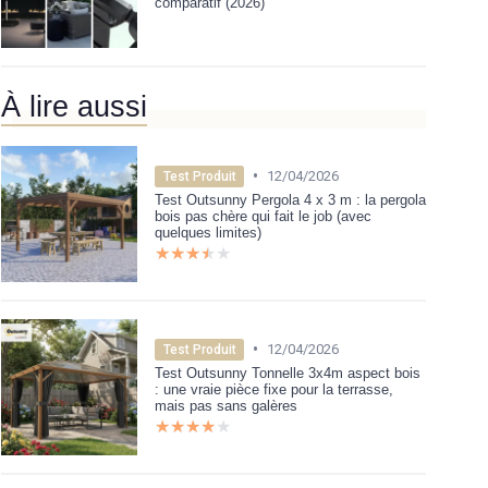
comparatif (2026)
À lire aussi
•
12/04/2026
Test Produit
Test Outsunny Pergola 4 x 3 m : la pergola
bois pas chère qui fait le job (avec
quelques limites)
★★★★★
★★★★★
•
12/04/2026
Test Produit
Test Outsunny Tonnelle 3x4m aspect bois
: une vraie pièce fixe pour la terrasse,
mais pas sans galères
★★★★★
★★★★★