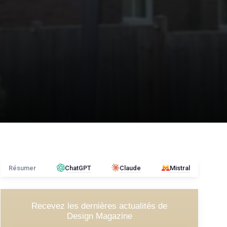
Résumer
ChatGPT
Claude
Mistral
Recevez les dernières actualités de
Design Magazine