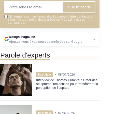
➔ Je m'inscris
*
En remplissant ce formulaire, j’accepte d’être contacté(e)
à des fins commerciales par Design Magazine et ses
partenaires.
Design Magazine
Ajoutez-nous à vos sources préférées sur Google
Parole d'experts
•
08/07/2026
Interview
Interview de Thomas Durantel : Créer des
sculptures lumineuses pour transformer la
perception de l’espace
•
02/07/2026
Interview