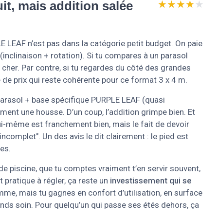
★★★★★
★★★★★
it, mais addition salée
RPLE LEAF n’est pas dans la catégorie petit budget. On paie
 (inclinaison + rotation). Si tu compares à un parasol
 cher. Par contre, si tu regardes du côté des grandes
 de prix qui reste cohérente pour ce format 3 x 4 m.
: parasol + base spécifique PURPLE LEAF (quasi
ment une housse. D’un coup, l’addition grimpe bien. Et
 lui-même est franchement bien, mais le fait de devoir
ncomplet". Un des avis le dit clairement : le pied est
es.
de piscine, que tu comptes vraiment t’en servir souvent,
 pratique à régler, ça reste un
investissement qui se
me, mais tu gagnes en confort d’utilisation, en surface
ends soin. Pour quelqu’un qui passe ses étés dehors, ça