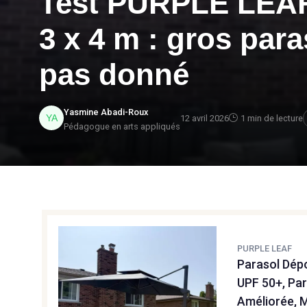
Test PURPLE LEAF
3 x 4 m : gros par
pas donné
Yasmine Abadi-Roux
12 avril 2026
1 min de lecture
Pédagogue en arts appliqués
PURPLE LEAF
Parasol Dépo
UPF 50+, Par
Améliorée, Mâ