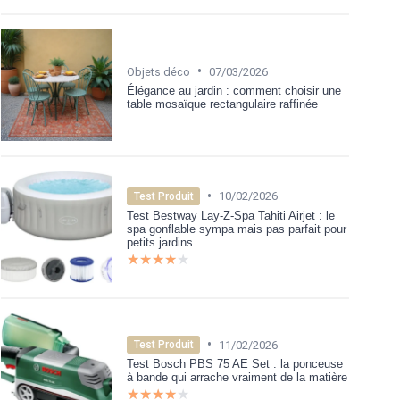
•
Objets déco
07/03/2026
Élégance au jardin : comment choisir une
table mosaïque rectangulaire raffinée
•
10/02/2026
Test Produit
Test Bestway Lay-Z-Spa Tahiti Airjet : le
spa gonflable sympa mais pas parfait pour
petits jardins
★★★★★
★★★★★
•
11/02/2026
Test Produit
Test Bosch PBS 75 AE Set : la ponceuse
à bande qui arrache vraiment de la matière
★★★★★
★★★★★