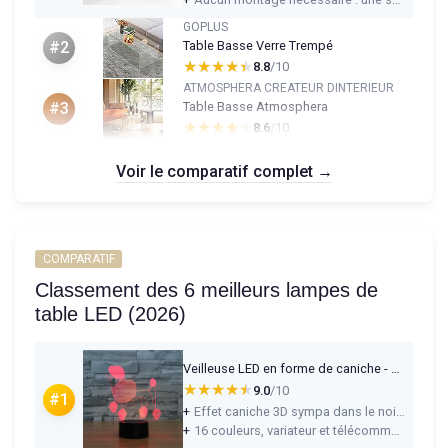
GOPLUS
Table Basse Verre Trempé
#2
★★★★★
★★★★★
8.8
/10
ATMOSPHERA CREATEUR DINTERIEUR
Table Basse Atmosphera
#3
★★★★★
★★★★★
8.6
/10
Voir le comparatif complet →
COMPARATIF
Classement des 6 meilleurs lampes de
table LED (2026)
Veilleuse LED en forme de caniche - 16 couleurs - Lampe illusion 3D - Télécommande - USB - Décoration de chambre à coucher - Lampe de table pour enfants - Cadeau d'anniversaire de Noël
★★★★★
★★★★★
9.0
/10
#1
+
Effet caniche 3D sympa dans le noir, qui plaît bien aux enfants
+
16 couleurs, variateur et télécommande simples à utiliser