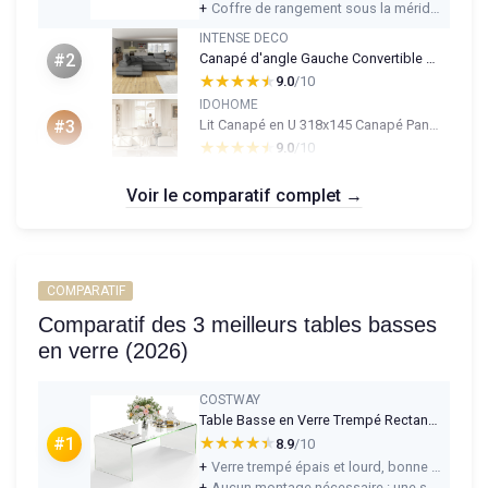
+
Coffre de rangement sous la méridienne assez spacieux pour couette, oreillers et plaids
INTENSE DECO
Canapé d'angle Gauche Convertible Marius Tissu Gris
#2
★★★★★
★★★★★
9.0
/10
IDOHOME
Lit Canapé en U 318x145 Canapé Panoramique Convertible Sofa XL Surface de Couchage (272x125 cm) Baltimore Sand
#3
★★★★★
★★★★★
9.0
/10
Voir le comparatif complet →
COMPARATIF
Comparatif des 3 meilleurs tables basses
en verre (2026)
COSTWAY
Table Basse en Verre Trempé Rectangulaire
★★★★★
★★★★★
#1
8.9
/10
+
Verre trempé épais et lourd, bonne impression de solidité et de stabilité
+
Aucun montage nécessaire : une seule pièce à poser, prêt à l’emploi