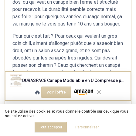
dos, ou qui veut un canapé bien ferme et structuré
pour recevoir. La durabilité semble correcte mais
pas folle : pour quelques années d’usage normal, ça
va, mais je ne le vois pas tenir 10 ans sans bouger.
Pour qui c’est fait ? Pour ceux qui veulent un gros
coin chill, aiment s’allonger plutôt que s’asseoir bien
droit, ont un salon assez grand, et ne sont pas
obsédés par les canapés très rigides. Qui devrait
passer son chemin ? Ceux qui cherchent un canapé
ferme, haut, avec un vrai soutien de dos, ou qui
veulent un meuble très « classe » et ultra structuré.
DURASPACE Canapé Modulable en U Compressé pour Salon, Canapés Modulaires en Velours Côtelé avec Assise Profonde, Canape Surdimensionné en Mousse à Mémoire de Forme, Aucun Assemblage Requis (Beige)
En résumé : bon rapport confort / surface / prix, à
🔥
Voir l'offre
condition de savoir dans quoi tu t’embarques.
Ce site utilise des cookies et vous donne le contrôle sur ceux que vous
souhaitez activer
Voir l'offre
Tout accepter
Personnaliser