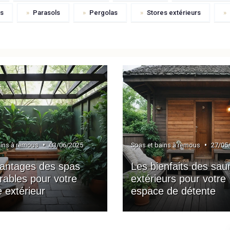
ts
»
Parasols
»
Pergolas
»
Stores extérieurs
»
•
•
ains à remous
03/06/2025
Spas et bains à remous
27/05
antages des spas
Les bienfaits des sau
rables pour votre
extérieurs pour votre
 extérieur
espace de détente