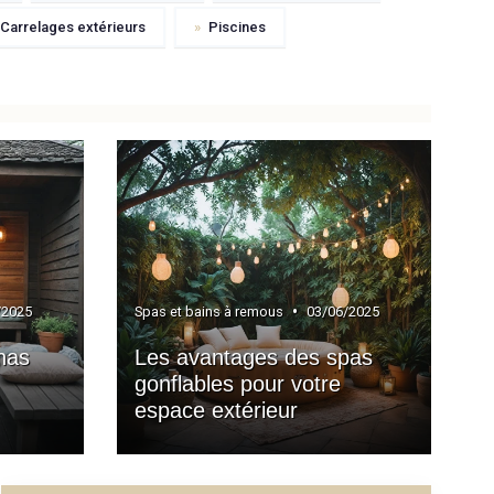
Carrelages extérieurs
»
Piscines
•
/2025
Spas et bains à remous
03/06/2025
nas
Les avantages des spas
gonflables pour votre
espace extérieur