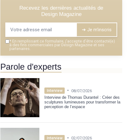
Recevez les dernières actualités de
Design Magazine
➔ Je m'inscris
*
En remplissant ce formulaire, j’accepte d’être contacté(e)
à des fins commerciales par Design Magazine et ses
partenaires.
Parole d'experts
•
08/07/2026
Interview
Interview de Thomas Durantel : Créer des
sculptures lumineuses pour transformer la
perception de l’espace
•
02/07/2026
Interview