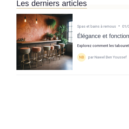
Les derniers articles
•
Spas et bains à remous
01/
Élégance et fonction
Explorez comment les tabourets 
par Nawel Ben Youssef