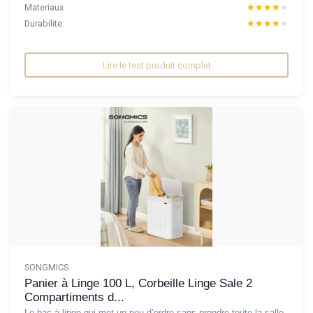
Materiaux
★★★★★
★★★★★
Durabilite
★★★★★
★★★★★
Lire le test produit complet
SONGMICS
Panier à Linge 100 L, Corbeille Linge Sale 2
Compartiments d...
Le bac à linge qui met un peu d’ordre sans prendre toute la salle