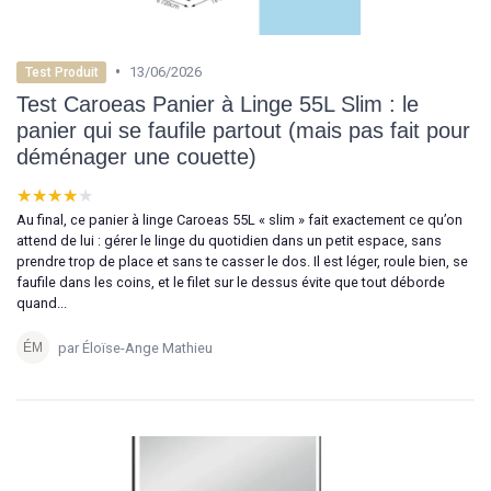
•
13/06/2026
Test Produit
Test Caroeas Panier à Linge 55L Slim : le
panier qui se faufile partout (mais pas fait pour
déménager une couette)
★★★★★
★★★★★
Au final, ce panier à linge Caroeas 55L « slim » fait exactement ce qu’on
attend de lui : gérer le linge du quotidien dans un petit espace, sans
prendre trop de place et sans te casser le dos. Il est léger, roule bien, se
faufile dans les coins, et le filet sur le dessus évite que tout déborde
quand...
par Éloïse-Ange Mathieu