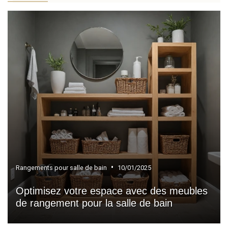
»
Jacuzzis
»
Lavabos
»
Lave-mains
»
Serviettes de bain
»
Peignoirs
»
Accessoires de salle de bain
»
Miroirs de salle de bain
•
Rangements pour salle de bain
10/01/2025
Optimisez votre espace avec des meubles
de rangement pour la salle de bain