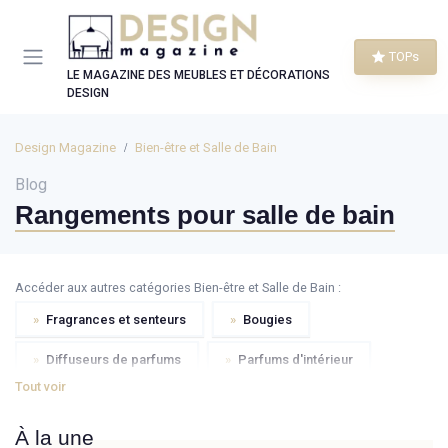
Panneau de gestion des cookies
TOPs
LE MAGAZINE DES MEUBLES ET DÉCORATIONS
DESIGN
Design Magazine
Bien-être et Salle de Bain
Blog
Rangements pour salle de bain
Accéder aux autres catégories Bien-être et Salle de Bain :
»
Fragrances et senteurs
»
Bougies
»
Diffuseurs de parfums
»
Parfums d'intérieur
Tout voir
»
Savons
»
Soins cheveux
»
Cosmétiques
À la une
»
Douches et baignoires
»
Hammams