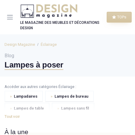
Panneau de gestion des cookies
TOPs
LE MAGAZINE DES MEUBLES ET DÉCORATIONS
DESIGN
Design Magazine
Éclairage
Blog
Lampes à poser
Accéder aux autres catégories Éclairage :
»
Lampadaires
»
Lampes de bureau
»
Lampes de table
»
Lampes sans fil
Tout voir
»
Suspensions
»
Plafonniers
»
Appliques
À la une
»
Spots
»
Éclairage LED
»
Éclairage d'extérieur