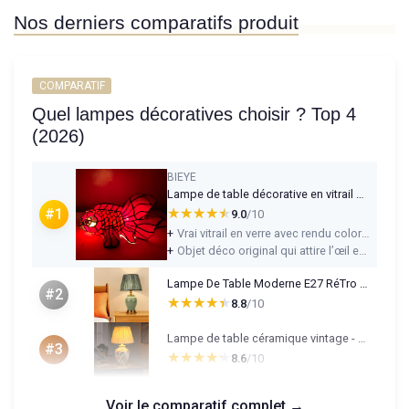
Nos derniers comparatifs produit
COMPARATIF
Quel lampes décoratives choisir ? Top 4
(2026)
BIEYE
Lampe de table décorative en vitrail style Tiffany avec motif de poisson pour la décoration intérieure - (Poisson rouge)
★★★★★
★★★★★
#1
9.0
/10
+
Vrai vitrail en verre avec rendu coloré sympa une fois allumé
+
Objet déco original qui attire l’œil et change des lampes classiques
Lampe De Table Moderne E27 RéTro En CéRamique,éClairage DéCoratif Pour Salon, Veilleuse Blanche En Tissu, Chambre à Couche, Vert Green
#2
★★★★★
★★★★★
8.8
/10
Lampe de table céramique vintage - abat-jour tissu blanc E27
#3
★★★★★
★★★★★
8.6
/10
Voir le comparatif complet →