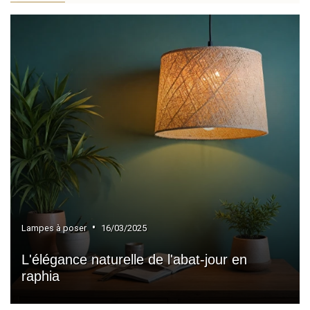
»
Éclairage nomade
»
Appliques extérieures
»
Lampadaires extérieurs
»
Suspensions extérieures
•
Lampes à poser
16/03/2025
L'élégance naturelle de l'abat-jour en
raphia