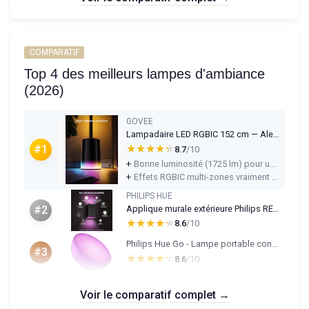
COMPARATIF
Top 4 des meilleurs lampes d'ambiance
(2026)
GOVEE
Lampadaire LED RGBIC 152 cm — Alexa & Matter, dimmable, télécommande
★★★★★
★★★★★
#1
8.7
/10
+
Bonne luminosité (1725 lm) pour un lampadaire d’appoint, utilisable pour lire ou bosser
+
Effets RGBIC multi-zones vraiment visibles, avec beaucoup de modes de scène
PHILIPS HUE
Applique murale extérieure Philips RESONATE White & Color - Noir
#2
★★★★★
★★★★★
8.6
/10
Philips Hue Go - Lampe portable connectée
#3
★★★★★
★★★★★
8.6
/10
Voir le comparatif complet →