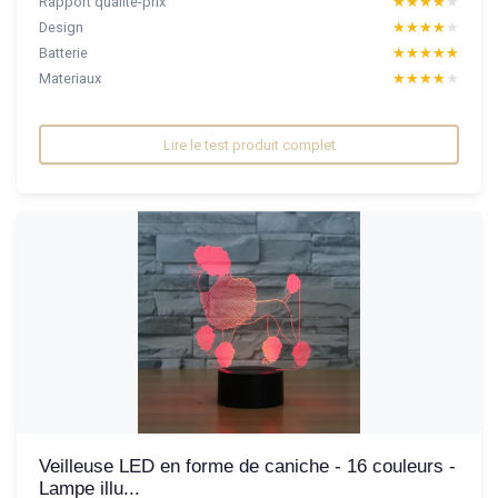
Rapport qualité-prix
★★★★★
★★★★★
Design
★★★★★
★★★★★
Batterie
★★★★★
★★★★★
Materiaux
★★★★★
★★★★★
Lire le test produit complet
Veilleuse LED en forme de caniche - 16 couleurs -
Lampe illu...