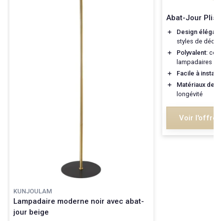
Abat-Jour Plis
＋
Design élégant
styles de décor
＋
Polyvalent
: con
lampadaires et 
＋
Facile à install
＋
Matériaux de qu
longévité
Voir l'offre
KUNJOULAM
Lampadaire moderne noir avec abat-
jour beige