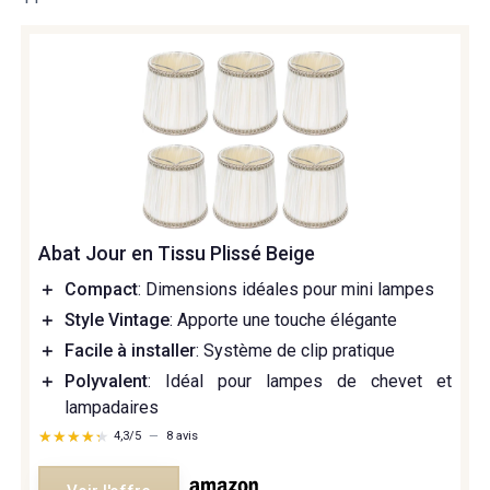
Abat Jour en Tissu Plissé Beige
＋
Compact
: Dimensions idéales pour mini lampes
＋
Style Vintage
: Apporte une touche élégante
＋
Facile à installer
: Système de clip pratique
＋
Polyvalent
: Idéal pour lampes de chevet et
lampadaires
★★★★★
★★★★★
4,3/5
—
8 avis