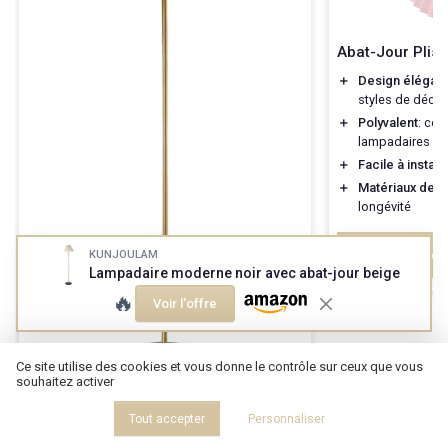
Abat-Jour Plis
＋
Design élégant
styles de décor
＋
Polyvalent
: con
lampadaires et 
＋
Facile à install
＋
Matériaux de qu
longévité
Voir l'offre
KUNJOULAM
Lampadaire moderne noir avec abat-jour beige
🔥
Voir l'offre
Ce site utilise des cookies et vous donne le contrôle sur ceux que vous
souhaitez activer
KUNJOULAM
Tout accepter
Personnaliser
Lampadaire moderne noir avec abat-
jour beige