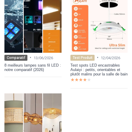
•
•
13/06/2026
12/04/2026
Comparatif
Test Produit
8 meilleurs lampes sans fil LED :
Test spots LED encastrables
notre comparatif (2026)
Aulaiyi : petits, orientables et
plutôt malins pour la salle de bain
★★★★★
★★★★★