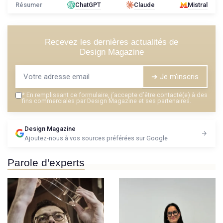
Résumer
ChatGPT
Claude
Mistral
Recevez les dernières actualités de
Design Magazine
➔ Je m'inscris
*
En remplissant ce formulaire, j’accepte d’être contacté(e) à des
fins commerciales par Design Magazine et ses partenaires.
Design Magazine
Ajoutez-nous à vos sources préférées sur Google
Parole d'experts