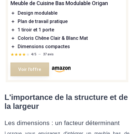
Meuble de Cuisine Bas Modulable Origan
＋
Design modulable
＋
Plan de travail pratique
＋
1 tiroir et 1 porte
＋
Coloris Chêne Clair & Blanc Mat
＋
Dimensions compactes
★★★★★
★★★★★
4/5
—
37 avis
Voir l'offre
L'importance de la structure et de
la largeur
Les dimensions : un facteur déterminant
Lorsque vous envisagez d'intégrer un meuble bas de