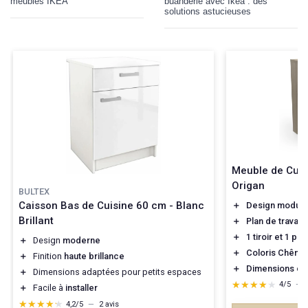
meubles IKEA
buanderie avec Ikea : des
solutions astucieuses
Meuble de Cuis
Origan
BULTEX
Caisson Bas de Cuisine 60 cm - Blanc
＋
Design modula
Brillant
＋
Plan de travail 
＋
1 tiroir et 1 por
＋
Design
moderne
＋
Coloris Chêne 
＋
Finition
haute brillance
＋
Dimensions c
＋
Dimensions adaptées pour petits espaces
★★★★★
★★★★★
4/5
—
＋
Facile à
installer
★★★★★
★★★★★
4,2/5
—
2 avis