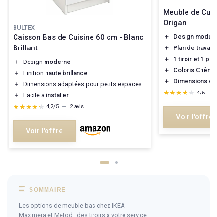
Meuble de Cuis
Origan
BULTEX
Caisson Bas de Cuisine 60 cm - Blanc
＋
Design modula
Brillant
＋
Plan de travail 
＋
1 tiroir et 1 por
＋
Design
moderne
＋
Coloris Chêne 
＋
Finition
haute brillance
＋
Dimensions c
＋
Dimensions adaptées pour petits espaces
★★★★★
★★★★★
4/5
—
＋
Facile à
installer
★★★★★
★★★★★
4,2/5
—
2 avis
Voir l'offre
Voir l'offre
SOMMAIRE
Les options de meuble bas chez IKEA
Maximera et Metod : des tiroirs à votre service