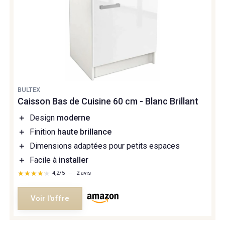
BULTEX
Caisson Bas de Cuisine 60 cm - Blanc Brillant
＋
Design
moderne
＋
Finition
haute brillance
＋
Dimensions adaptées pour petits espaces
＋
Facile à
installer
★★★★★
★★★★★
4,2/5
—
2 avis
Voir l'offre