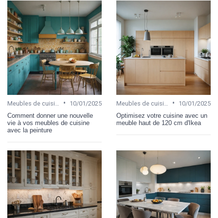
•
•
Meubles de cuisine
10/01/2025
Meubles de cuisine
10/01/2025
Comment donner une nouvelle
Optimisez votre cuisine avec un
vie à vos meubles de cuisine
meuble haut de 120 cm d'Ikea
avec la peinture