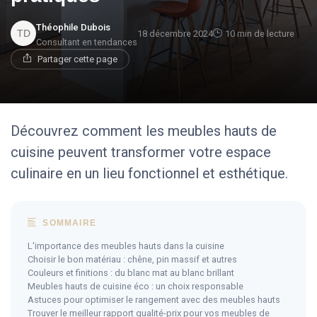
Théophile Dubois
18 décembre 2024
10 min de lecture
Consultant en tendances
Partager cette page
Découvrez comment les meubles hauts de
cuisine peuvent transformer votre espace
culinaire en un lieu fonctionnel et esthétique.
SOMMAIRE
L'importance des meubles hauts dans la cuisine
Choisir le bon matériau : chêne, pin massif et autres
Couleurs et finitions : du blanc mat au blanc brillant
Meubles hauts de cuisine éco : un choix responsable
Astuces pour optimiser le rangement avec des meubles hauts
Trouver le meilleur rapport qualité-prix pour vos meubles de