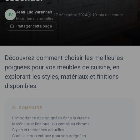
Jean-Luc Varennes
17 décembre 2024
10 min de lecture
Historien du mobilier
Partager cette page
Découvrez comment choisir les meilleures
poignées pour vos meubles de cuisine, en
explorant les styles, matériaux et finitions
disponibles.
SOMMAIRE
L'importance des poignées dans la cuisine
Matériaux et finitions : du zamak au chrome
Styles et tendances actuelles
Choisir le bon entraxe pour vos poignées