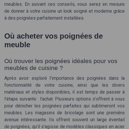
meubles. En suivant ces conseils, vous serez en mesure
de donner à votre cuisine un look soigné et moderne grâce
à des poignées parfaitement installées.
Où acheter vos poignées de
Recevez les dernières actualités de
meuble
Design Magazine
Où trouver les poignées idéales pour vos
➔ Je m'inscris
meubles de cuisine ?
*
En remplissant ce formulaire, j’accepte d’être contacté(e) à
des fins commerciales par Design Magazine et ses
Après avoir exploré l'importance des poignées dans la
partenaires.
fonctionnalité de votre cuisine, ainsi que les divers
matériaux et styles disponibles, il est temps de passer à
l'étape suivante : l'achat. Plusieurs options s'offrent à vous
pour dénicher les poignées parfaites qui sublimeront vos
meubles. Les magasins de bricolage sont une première
avenue intéressante. Ils offrent souvent un large éventail
de poignées, qu'il s'agisse de modèles classiques en acier