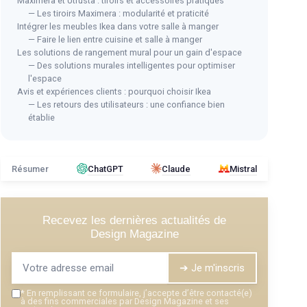
Maximera et Utrusta : tiroirs et accessoires pratiques
— Les tiroirs Maximera : modularité et praticité
Intégrer les meubles Ikea dans votre salle à manger
— Faire le lien entre cuisine et salle à manger
Les solutions de rangement mural pour un gain d'espace
— Des solutions murales intelligentes pour optimiser
l'espace
Avis et expériences clients : pourquoi choisir Ikea
— Les retours des utilisateurs : une confiance bien
établie
Résumer
ChatGPT
Claude
Mistral
Recevez les dernières actualités de
Design Magazine
➔ Je m'inscris
*
En remplissant ce formulaire, j’accepte d’être contacté(e)
à des fins commerciales par Design Magazine et ses