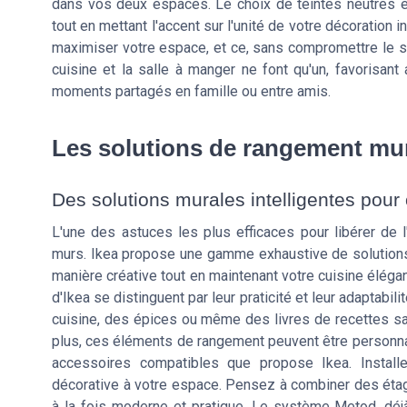
dans vos deux espaces. Le choix de teintes neutres et
tout en mettant l'accent sur l'unité de votre décoration 
maximiser votre espace, et ce, sans compromettre le s
cuisine et la salle à manger ne font qu'un, favorisant
moments partagés en famille ou entre amis.
Les solutions de rangement mur
Des solutions murales intelligentes pour 
L'une des astuces les plus efficaces pour libérer de 
murs. Ikea propose une gamme exhaustive de solutions
manière créative tout en maintenant votre cuisine éléga
d'Ikea se distinguent par leur praticité et leur adaptabil
cuisine, des épices ou même des livres de recettes san
plus, ces éléments de rangement peuvent être personna
accessoires compatibles que propose Ikea. Install
décorative à votre espace. Pensez à combiner des éta
à la fois moderne et pratique. Le système Metod, déj