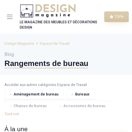
Panneau de gestion des cookies
TOPs
LE MAGAZINE DES MEUBLES ET DÉCORATIONS
DESIGN
Design Magazine
Espace de Travail
Blog
Rangements de bureau
Accéder aux autres catégories Espace de Travail :
»
Aménagement de bureau
»
Bureaux
»
Chaises de bureau
»
Accessoires de bureau
Tout voir
»
Papeterie
»
Stylos et crayons
»
Corbeilles
À la une
»
Presse-papier
»
Sets de bureaux