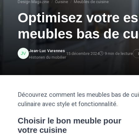
Design Magazine
Cuisine
Meubles de cuisine
Optimisez votre e
meubles bas de cu
Jean-Luc Varennes
15 décembre 2024
9 min de lecture
Historien du mobilier
Découvrez comment les meubles bas de cuis
culinaire avec style et fonctionnalité.
Choisir le bon meuble pour
votre cuisine