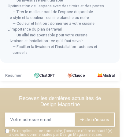
— Un investissement durable
Optimisation de l'espace avec des tiroirs et des portes
— Tirer le meilleur parti de l'espace disponible
Le style et la couleur : cuisine blanche ou noire
— Couleur et finition : donner vie à votre cuisine
L'importance du plan de travail
— Un allié indispensable pour votre cuisine
Livraison et installation : ce qu'il faut savoir
— Faciliter la livraison et l'installation : astuces et
conseils
Résumer
ChatGPT
Claude
Mistral
Recevez les dernières actualités de
Design Magazine
➔ Je m'inscris
*
En remplissant ce formulaire, j’accepte d’être contacté(e)
à des fins commerciales par Design Magazine et ses