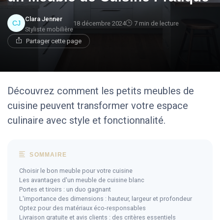
Clara Jenner
18 décembre 2024
7 min de lecture
Styliste mobilière
Partager cette page
Découvrez comment les petits meubles de
cuisine peuvent transformer votre espace
culinaire avec style et fonctionnalité.
SOMMAIRE
Choisir le bon meuble pour votre cuisine
Les avantages d'un meuble de cuisine blanc
Portes et tiroirs : un duo gagnant
L'importance des dimensions : hauteur, largeur et profondeur
Optez pour des matériaux éco-responsables
Livraison gratuite et avis clients : des critères essentiels