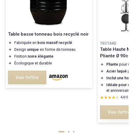
Table basse tonneau bois recyclé noir
＋
Fabriquée en
bois massif recyclé
TECTAKE
Table Haute M
＋
Design
unique
en forme de tonneau
Pliante Ø 90cm
＋
Finition
noire élégante
＋
Écologique et durable
＋
Pliante
pour un 
＋
Acier laqué
pou
Voir l'offre
＋
Inclut une hou
＋
Idéale pour é
et anniversaires
★★★★★
★★★★★
4,4/5
—
Voir l'offre