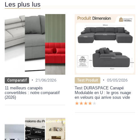
Les plus lus
•
•
21/06/2026
05/05/2026
Comparatif
Test Produit
11 meilleurs canapés
Test DURASPACE Canapé
convertibles : notre comparatif
Modulable en U : le gros nuage
(2026)
en velours qui arrive sous vide
★★★★★
★★★★★