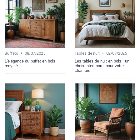
•
•
Buffets
08/07/2025
Tables de nuit
02/07/2025
L'élégance du buffet en bois
Les tables de nuit en bois : un
recyclé
choix intemporel pour votre
chambre