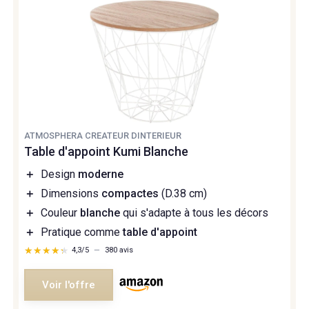
ATMOSPHERA CREATEUR DINTERIEUR
Table d'appoint Kumi Blanche
＋
Design
moderne
＋
Dimensions
compactes
(D.38 cm)
＋
Couleur
blanche
qui s'adapte à tous les décors
＋
Pratique comme
table d'appoint
★★★★★
★★★★★
4,3/5
—
380 avis
Voir l'offre