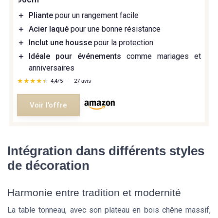
＋
Pliante
pour un rangement facile
＋
Acier laqué
pour une bonne résistance
＋
Inclut une housse
pour la protection
＋
Idéale pour événements
comme mariages et
anniversaires
★★★★★
★★★★★
4,4/5
—
27 avis
Voir l'offre
Intégration dans différents styles
de décoration
Harmonie entre tradition et modernité
La table tonneau, avec son plateau en bois chêne massif,