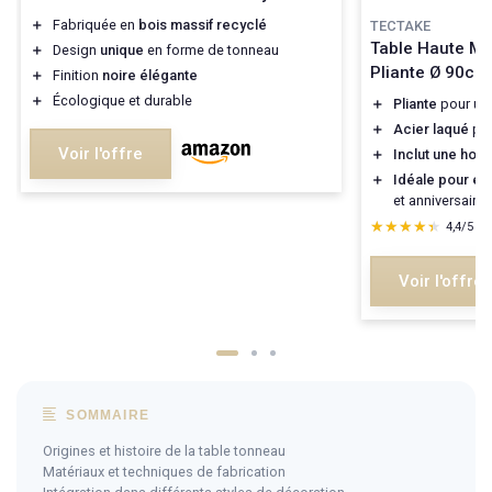
＋
Fabriquée en
bois massif recyclé
TECTAKE
Table Haute M
＋
Design
unique
en forme de tonneau
Pliante Ø 90cm
＋
Finition
noire élégante
＋
Écologique et durable
＋
Pliante
pour un 
＋
Acier laqué
pou
Voir l'offre
＋
Inclut une hou
＋
Idéale pour é
et anniversaires
★★★★★
★★★★★
4,4/5
—
Voir l'offre
SOMMAIRE
Origines et histoire de la table tonneau
Matériaux et techniques de fabrication