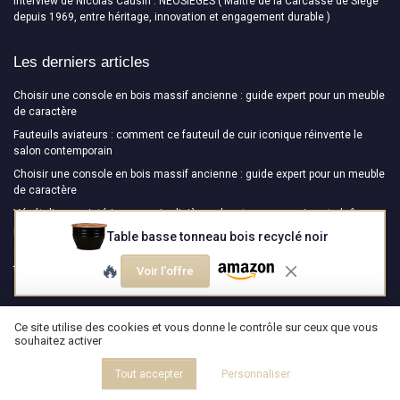
Interview de Nicolas Causin : NEOSIEGES ( Maître de la Carcasse de Siège
depuis 1969, entre héritage, innovation et engagement durable )
Les derniers articles
Choisir une console en bois massif ancienne : guide expert pour un meuble
de caractère
Fauteuils aviateurs : comment ce fauteuil de cuir iconique réinvente le
salon contemporain
Choisir une console en bois massif ancienne : guide expert pour un meuble
de caractère
Végétaliser un intérieur sans jardinière : claustra, suspension et alcôve
plantée
Table basse tonneau bois recyclé noir
Cloison amovible pour bureau professionnel : repenser les espaces de
🔥
travail avec élégance et précision
Voir l'offre
Design Magazine
Ce site utilise des cookies et vous donne le contrôle sur ceux que vous
souhaitez activer
Tout accepter
Personnaliser