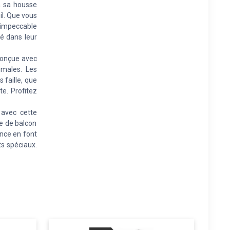
à sa housse
il. Que vous
e impeccable
té dans leur
conçue avec
imales. Les
 faille, que
e. Profitez
avec cette
e de balcon
ence en font
ts spéciaux.