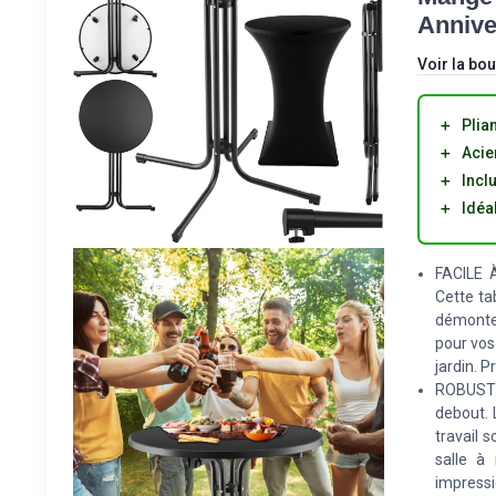
Annive
Voir la bou
＋
Plia
＋
Acie
＋
Incl
＋
Idéa
FACILE 
Cette tab
démonte 
pour vos
jardin. P
ROBUSTE
debout. 
travail 
salle à
impressi