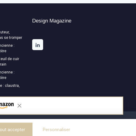
Design Magazine
uteur,
as se tromper
ncienne :
tère
euil de cuir
rain
ncienne :
tère
e : claustra,
out accepter
Personnaliser