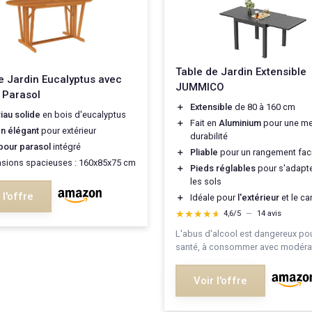
Table de Jardin Extensible
e Jardin Eucalyptus avec
JUMMICO
 Parasol
＋
Extensible
de 80 à 160 cm
iau solide
en bois d'eucalyptus
＋
Fait en
Aluminium
pour une mei
n élégant
pour extérieur
durabilité
pour parasol
intégré
＋
Pliable
pour un rangement faci
sions spacieuses : 160x85x75 cm
＋
Pieds réglables
pour s'adapte
les sols
 l'offre
＋
Idéale pour
l'extérieur
et le c
★★★★★
★★★★★
4,6/5
—
14 avis
L'abus d'alcool est dangereux pou
santé, à consommer avec modérat
Voir l'offre