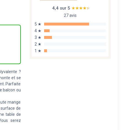
4,4 sur 5
★★★★★
★★★★★
27 avis
5 ★
4 ★
3 ★
2 ★
1 ★
yvalente ?
 monte et se
nt. Parfaite
e balcon ou
haute mange
 surface de
mme table de
Vous serez