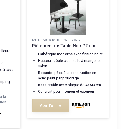
ML DESIGN MODERN LIVING
Piètement de Table Noir 72 cm
lleure
＋
Esthétique moderne
avec finition noire
＋
Hauteur idéale
pour salle à manger et
le
salon
r à tous
＋
Robuste
grâce à la construction en
acier peint par poudrage
amping
＋
Base stable
avec plaque de 43x43 cm
＋
Convient pour intérieur et extérieur
r la
ion.
Voir l'offre