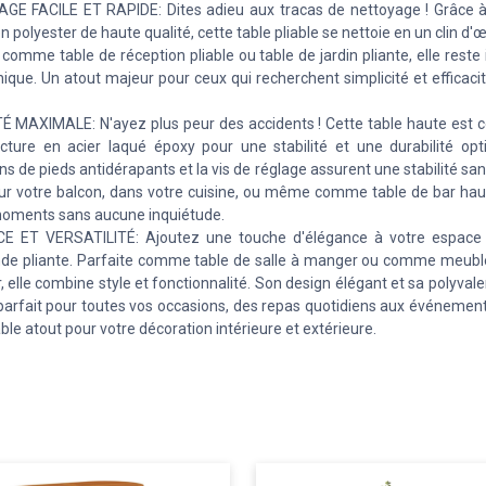
E FACILE ET RAPIDE: Dites adieu aux tracas de nettoyage ! Grâce 
n polyester de haute qualité, cette table pliable se nettoie en un clin d'œ
ez comme table de réception pliable ou table de jardin pliante, elle rest
nique. Un atout majeur pour ceux qui recherchent simplicité et efficaci
É MAXIMALE: N'ayez plus peur des accidents ! Cette table haute est 
cture en acier laqué époxy pour une stabilité et une durabilité opt
s de pieds antidérapants et la vis de réglage assurent une stabilité sans
sur votre balcon, dans votre cuisine, ou même comme table de bar haut
oments sans aucune inquiétude.
E ET VERSATILITÉ: Ajoutez une touche d'élégance à votre espace 
nde pliante. Parfaite comme table de salle à manger ou comme meubl
r, elle combine style et fonctionnalité. Son design élégant et sa polyval
 parfait pour toutes vos occasions, des repas quotidiens aux événemen
ble atout pour votre décoration intérieure et extérieure.