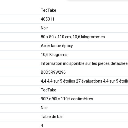
‎TecTake
‎405311
‎Noir
‎80 x 80 x 110 cm; 10,6 kilogrammes
‎Acier laqué époxy
‎10,6 Kilograms
‎Information indisponible sur les pièces détachée
B0D5R9W296
4,4 4,4 sur 5 étoiles 27 évaluations 4,4 sur 5 étoil
TecTake
90P x 90l x 110H centimètres
Noir
Table de bar
4