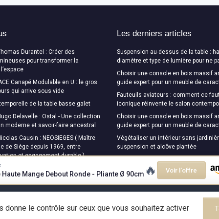
us
Les derniers articles
Thomas Durantel : Créer des
Suspension au-dessus de la table : ha
mineuses pour transformer la
diamètre et type de lumière pour ne p
 l’espace
Choisir une console en bois massif a
CE Canapé Modulable en U : le gros
guide expert pour un meuble de carac
urs qui arrive sous vide
Fauteuils aviateurs : comment ce faut
temporelle de la table basse galet
iconique réinvente le salon contempo
ugo Delavelle : Ostal - Une collection
Choisir une console en bois massif a
ign moderne et savoir-faire ancestral
guide expert pour un meuble de carac
Nicolas Causin : NEOSIEGES ( Maître
Végétaliser un intérieur sans jardinièr
e de Siège depuis 1969, entre
suspension et alcôve plantée
ovation et engagement durable )
e
🔥
Voir l'offre
e Haute Mange Debout Ronde - Pliante Ø 90cm
Mentions légales
Politique de confidentialité
us donne le contrôle sur ceux que vous souhaitez activer
T
© Design Magazine 2026