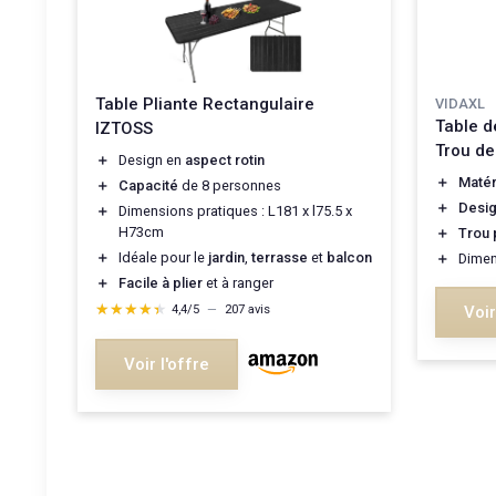
Table Pliante Rectangulaire
VIDAXL
Table d
IZTOSS
Trou de
＋
Design en
aspect rotin
＋
Matér
＋
Capacité
de 8 personnes
＋
Desig
＋
Dimensions pratiques : L181 x l75.5 x
H73cm
＋
Trou 
＋
Idéale pour le
jardin
,
terrasse
et
balcon
＋
Dimen
＋
Facile à plier
et à ranger
★★★★★
★★★★★
Voir
4,4/5
—
207 avis
Voir l'offre