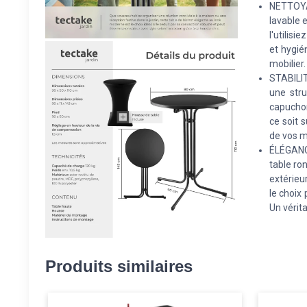
NETTOYAG
lavable e
l'utilisi
et hygié
mobilier.
STABILIT
une stru
capuchon
ce soit 
de vos m
ÉLÉGANC
table ro
extérieu
le choix
Un vérita
Produits similaires