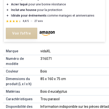
＋
Acier laqué
pour une bonne résistance
＋
Inclut une housse
pour la protection
＋
Idéale pour événements
comme mariages et anniversaires
★★★★★
★★★★★
4,4/5
—
27 avis
Voir l'offre
Marque
‎vidaXL
Numéro de
‎316071
modèle
Couleur
‎Bois
Dimensions du
‎85 x 160 x 75 cm
produit (L x l x h)
Matériau
‎Bois d eucalyptus
Caractéristiques
‎Trou parasol
Disponibilité des
‎Information indisponible sur les pièces déta