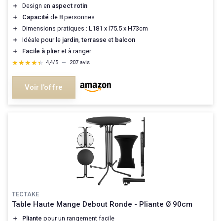
＋
Design en
aspect rotin
＋
Capacité
de 8 personnes
＋
Dimensions pratiques : L181 x l75.5 x H73cm
＋
Idéale pour le
jardin
,
terrasse
et
balcon
＋
Facile à plier
et à ranger
★★★★★
★★★★★
4,4/5
—
207 avis
Voir l'offre
TECTAKE
Table Haute Mange Debout Ronde - Pliante Ø 90cm
＋
Pliante
pour un rangement facile