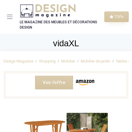
Panneau de gestion des cookies
TOPs
LE MAGAZINE DES MEUBLES ET DÉCORATIONS
DESIGN
vidaXL
Design Magazine
Shopping
Mobilier
Mobilier de jardin
Tables de
Voir l'offre