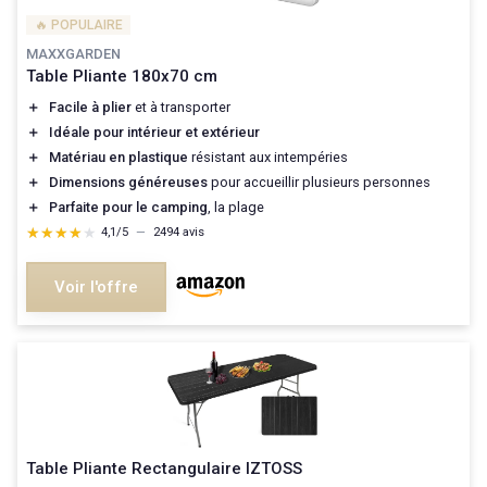
🔥 POPULAIRE
MAXXGARDEN
Table Pliante 180x70 cm
＋
Facile à plier
et à transporter
＋
Idéale pour intérieur et extérieur
＋
Matériau en plastique
résistant aux intempéries
＋
Dimensions généreuses
pour accueillir plusieurs personnes
＋
Parfaite pour le camping
, la plage
★★★★★
★★★★★
4,1/5
—
2494 avis
Voir l'offre
Table Pliante Rectangulaire IZTOSS