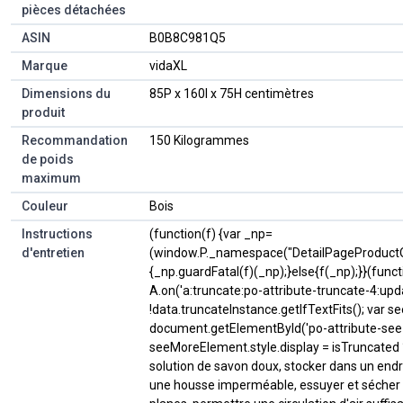
pièces détachées
ASIN
B0B8C981Q5
Marque
vidaXL
Dimensions du
85P x 160l x 75H centimètres
produit
Recommandation
150 Kilogrammes
de poids
maximum
Couleur
Bois
Instructions
(function(f) {var _np=
d'entretien
(window.P._namespace("DetailPageProductO
{_np.guardFatal(f)(_np);}else{f(_np);}}(funct
A.on('a:truncate:po-attribute-truncate-4:upda
!data.truncateInstance.getIfTextFits(); var
document.getElementById('po-attribute-see-
seeMoreElement.style.display = isTruncated ? ''
solution de savon doux, stocker dans un endroi
une housse imperméable, essuyer et sécher l