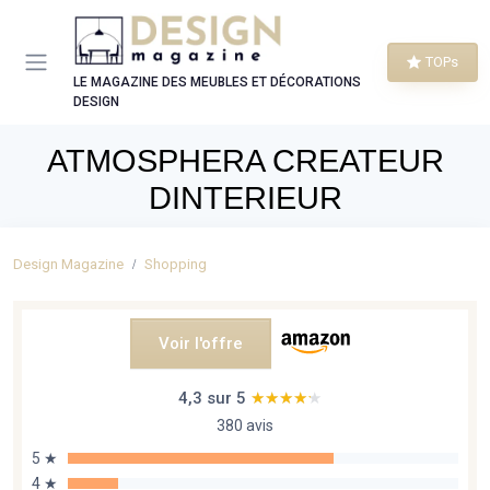
Panneau de gestion des cookies
TOPs
LE MAGAZINE DES MEUBLES ET DÉCORATIONS
DESIGN
ATMOSPHERA CREATEUR
DINTERIEUR
Design Magazine
Shopping
Voir l'offre
4,3 sur 5
★★★★★
★★★★★
380 avis
5 ★
4 ★