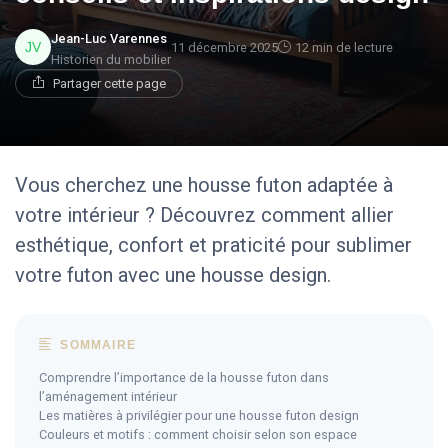
Jean-Luc Varennes
11 décembre 2025
12 min de lecture
Historien du mobilier
Partager cette page
Vous cherchez une housse futon adaptée à
votre intérieur ? Découvrez comment allier
esthétique, confort et praticité pour sublimer
votre futon avec une housse design.
SOMMAIRE
Comprendre l’importance de la housse futon dans
l’aménagement intérieur
Les matières à privilégier pour une housse futon design
Couleurs et motifs : comment choisir selon son espace