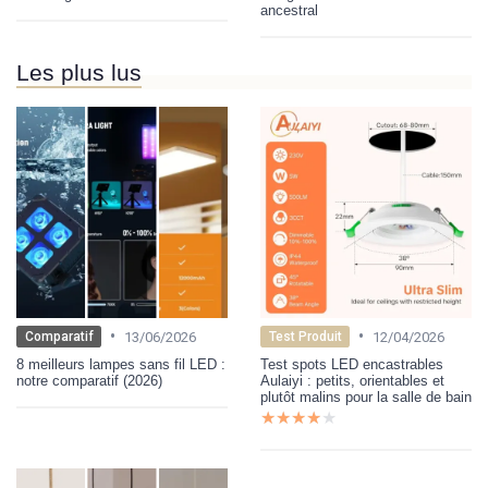
ancestral
Les plus lus
•
•
13/06/2026
12/04/2026
Comparatif
Test Produit
8 meilleurs lampes sans fil LED :
Test spots LED encastrables
notre comparatif (2026)
Aulaiyi : petits, orientables et
plutôt malins pour la salle de bain
★★★★★
★★★★★