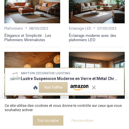
•
•
Plafonniers
08/05/2025
Éclairage LED
07/05/2025
Élégance et Simplicité : Les
Éclairage moderne avec des
Plafonniers Minimalistes
plafonniers LED
MAYTONI DECORATIVE LIGHTING
Lustre Suspension Moderne en Verre et Métal Chrome
🔥
Voir l'offre
Ce site utilise des cookies et vous donne le contrôle sur ceux que vous
souhaitez activer
•
•
Plafonniers
07/05/2025
Éclairage LED
30/04/2025
Éclairez votre intérieur avec des
L'éclairage intelligent avec les
Tout accepter
Personnaliser
plafonniers en bois
panneaux LED