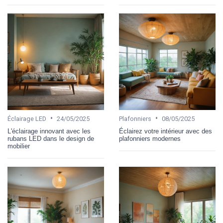
•
•
Éclairage LED
24/05/2025
Plafonniers
08/05/2025
L'éclairage innovant avec les
Éclairez votre intérieur avec des
rubans LED dans le design de
plafonniers modernes
mobilier