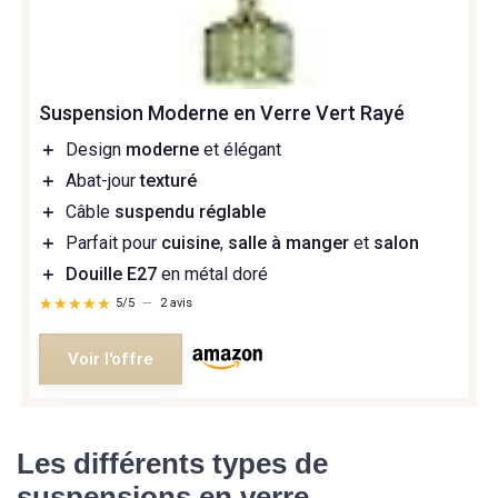
Suspension Moderne en Verre Vert Rayé
＋
Design
moderne
et élégant
＋
Abat-jour
texturé
＋
Câble
suspendu réglable
＋
Parfait pour
cuisine
,
salle à manger
et
salon
＋
Douille E27
en métal doré
★★★★★
★★★★★
5/5
—
2 avis
Voir l'offre
Les différents types de
suspensions en verre