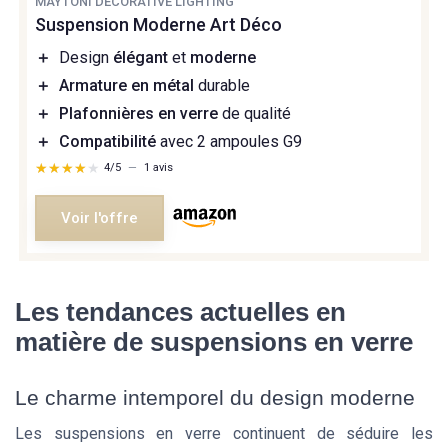
MAYTONI DECORATIVE LIGHTING
Suspension Moderne Art Déco
＋
Design
élégant
et
moderne
＋
Armature en métal
durable
＋
Plafonnières en verre
de qualité
＋
Compatibilité
avec 2 ampoules G9
★★★★★
★★★★★
4/5
—
1 avis
Voir l'offre
Les tendances actuelles en
matière de suspensions en verre
Le charme intemporel du design moderne
Les suspensions en verre continuent de séduire les