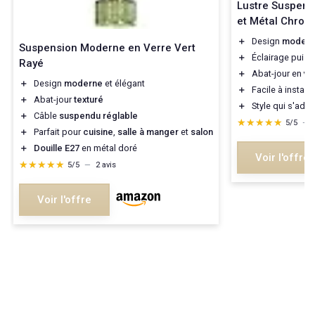
Lustre Suspens
et Métal Chrom
＋
Design
moder
Suspension Moderne en Verre Vert
＋
Éclairage puis
Rayé
＋
Abat-jour en
ve
＋
Design
moderne
et élégant
＋
Facile à installe
＋
Abat-jour
texturé
＋
Style qui s'ada
＋
Câble
suspendu réglable
★★★★★
★★★★★
5/5
—
＋
Parfait pour
cuisine
,
salle à manger
et
salon
＋
Douille E27
en métal doré
Voir l'offre
★★★★★
★★★★★
5/5
—
2 avis
Voir l'offre