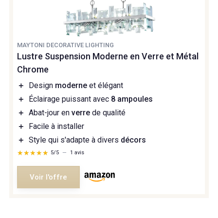
MAYTONI DECORATIVE LIGHTING
Lustre Suspension Moderne en Verre et Métal
Chrome
＋
Design
moderne
et élégant
＋
Éclairage puissant avec
8 ampoules
＋
Abat-jour en
verre
de qualité
＋
Facile à installer
＋
Style qui s'adapte à divers
décors
★★★★★
★★★★★
5/5
—
1 avis
Voir l'offre