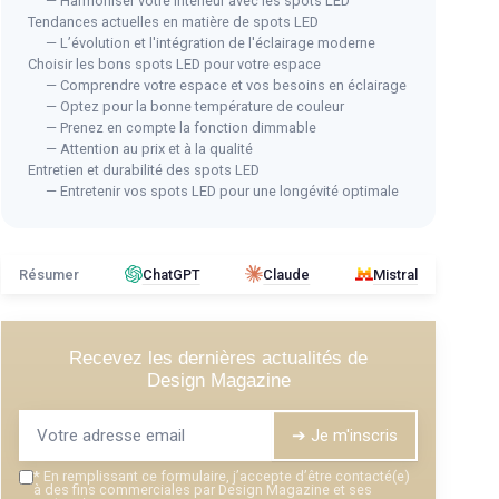
— Harmoniser votre intérieur avec les spots LED
Tendances actuelles en matière de spots LED
— L’évolution et l'intégration de l'éclairage moderne
Choisir les bons spots LED pour votre espace
— Comprendre votre espace et vos besoins en éclairage
— Optez pour la bonne température de couleur
FONDIIZ
— Prenez en compte la fonction dimmable
Lot de 12 Spots LED Encastrables
- Lot de
— Attention au prix et à la qualité
⭐ T
5W
Entretien et durabilité des spots LED
— Entretenir vos spots LED pour une longévité optimale
AMA
＋
Économie d'énergie avec
5W
par spot
Amp
＋
IP44
- résistant à l'humidité, idéal pour la
- Lo
salle de bain
700K,
＋
Résumer
ChatGPT
Claude
Mistral
＋
Trois températures de lumière :
Blanc
Chaud
2700K,
Blanc Neutre
4000K,
Blanc
coupes de
Froid
6000K
＋
＋
Facile à installer grâce à un design
rond
＋
 bain
Recevez les dernières actualités de
encastrable
par spot
Design Magazine
＋
Lot de
12
pièces pour un excellent
＋
B
rapport qualité-prix
t
➔ Je m'inscris
★★★★★
★★★★★
★★
★★
4,4/5
—
227 avis
*
En remplissant ce formulaire, j’accepte d’être contacté(e)
à des fins commerciales par Design Magazine et ses
Voir l'offre