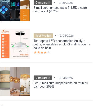
•
13/06/2026
Comparatif
8 meilleurs lampes sans fil LED : notre
comparatif (2026)
•
12/04/2026
Test Produit
Test spots LED encastrables Aulaiyi :
petits, orientables et plutôt malins pour la
salle de bain
★★★★★
★★★★★
•
12/04/2026
Comparatif
Les 5 meilleurs suspensions en rotin ou
bambou (2026)