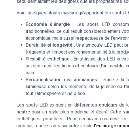
séduisent autant les designers que les propriétaires s
Voici quelques atouts majeurs qu'apportent les spots LED
Économie d'énergie
: Les
spots LED
consomm
traditionnelles, ce qui réduit considérablement vot
économique, mais aussi respectueuse de l'environ
Durabilité et longévité
: Une
ampoule LED
peut br
fréquents et l'impact environnemental lié à la prod
Flexibilité esthétique
: En utilisant des
LED encas
qui subliment les lignes et contours d'un meuble,
bain
.
Personnalisation des ambiances
: Grâce à la 
lumineuse selon les moments de la journée ou l'h
tout l'atmosphère d'une pièce.
Les
spots LED
existent en différentes
couleurs
de lu
neutre
pour un style plus moderne et épuré. Cette
va
esthétiques possibles. Pour découvrir comment le
mobilier, rendez-vous sur notre article
l'éclairage conn