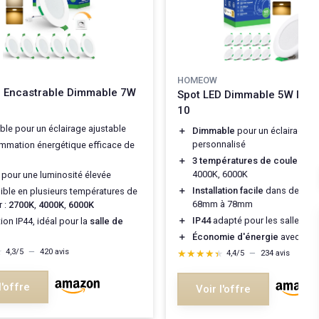
HOMEOW
D Encastrable Dimmable 7W
Spot LED Dimmable 5W IP44 
10
le pour un éclairage ajustable
＋
Dimmable
pour un éclairage
personnalisé
mation énergétique efficace de
＋
3 températures de couleur
: 2
4000K, 6000K
pour une luminosité élevée
＋
Installation facile
dans des dé
ible en plusieurs températures de
68mm à 78mm
r :
2700K
,
4000K
,
6000K
＋
IP44
adapté pour les salles de
ion IP44, idéal pour la
salle de
＋
Économie d'énergie
avec 5W 
★
★
4,3/5
—
420 avis
★★★★★
★★★★★
4,4/5
—
234 avis
l'offre
Voir l'offre