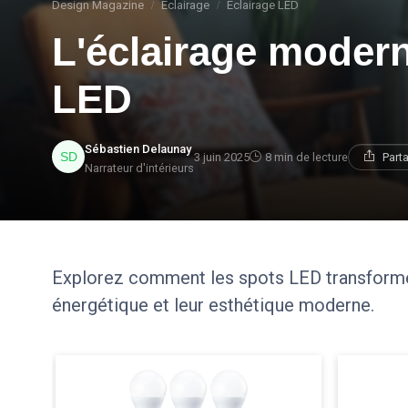
Design Magazine
Éclairage
Éclairage LED
L'éclairage modern
LED
Sébastien Delaunay
3 juin 2025
8 min de lecture
Part
Narrateur d'intérieurs
Explorez comment les spots LED transforment
énergétique et leur esthétique moderne.