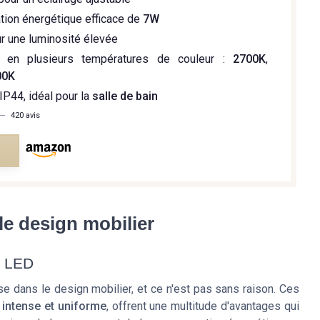
on énergétique efficace de
7W
r une luminosité élevée
e en plusieurs températures de couleur :
2700K
,
00K
IP44, idéal pour la
salle de bain
—
420 avis
e
e design mobilier
s LED
e dans le design mobilier, et ce n'est pas sans raison. Ces
 intense et uniforme
, offrent une multitude d'avantages qui