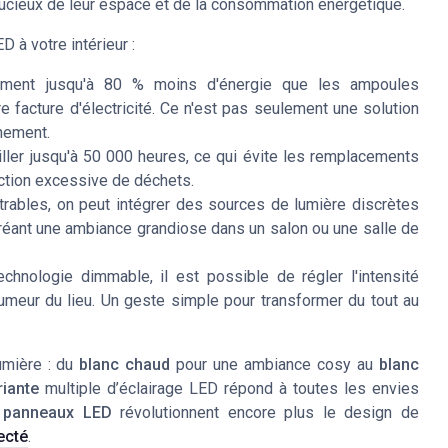
oucieux de leur espace et de la consommation énergétique.
 à votre intérieur :
ent jusqu'à 80 % moins d'énergie que les ampoules
re facture d'électricité. Ce n'est pas seulement une solution
nement.
iller jusqu'à 50 000 heures, ce qui évite les remplacements
uction excessive de déchets.
trables
, on peut intégrer des sources de lumière discrètes
 créant une ambiance grandiose dans un salon ou une
salle de
technologie
dimmable
, il est possible de régler l'intensité
umeur du lieu. Un geste simple pour transformer du tout au
mière : du
blanc chaud
pour une ambiance cosy au
blanc
riante
multiple d’éclairage LED répond à toutes les envies
s
panneaux LED
révolutionnent encore plus le design de
ecté
.