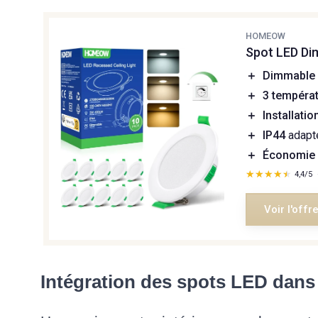
HOMEOW
Spot LED Di
＋
Dimmable
＋
3 températ
＋
Installatio
＋
IP44
adapté
＋
Économie 
★★★★★
★★★★★
4,4/5
Voir l'offr
Intégration des spots LED dans 