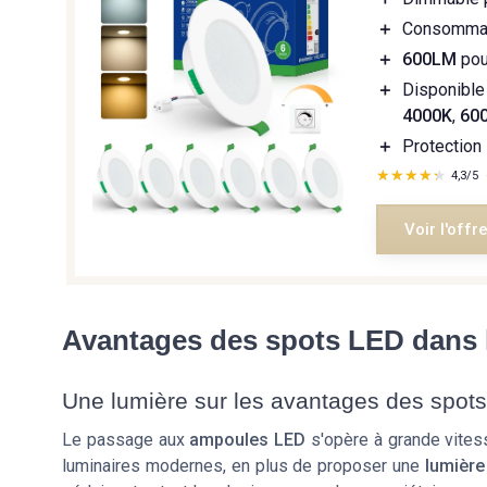
＋
Consommati
＋
600LM
pou
＋
Disponibl
4000K
,
60
＋
Protection 
★★★★★
★★★★★
4,3/5
Voir l'offr
Avantages des spots LED dans l
Une lumière sur les avantages des spot
Le passage aux
ampoules LED
s'opère à grande vitess
luminaires modernes, en plus de proposer une
lumière