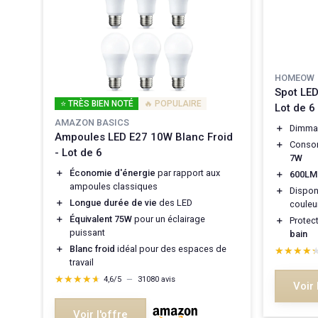
HOMEOW
Spot LE
s
⭐ TRÈS BIEN NOTÉ
🔥 POPULAIRE
Lot de 6
AMAZON BASICS
＋
Dimmab
t
Ampoules LED E27 10W Blanc Froid
＋
Consom
r la
- Lot de 6
7W
＋
Économie d'énergie
par rapport aux
＋
600LM
c
ampoules classiques
lanc
＋
Dispon
＋
Longue durée de vie
des LED
couleu
ond
＋
Équivalent 75W
pour un éclairage
＋
Protect
puissant
bain
＋
Blanc froid
idéal pour des espaces de
★★★★
★★★★
travail
★★★★★
★★★★★
4,6/5
—
31080 avis
Voir 
Voir l'offre