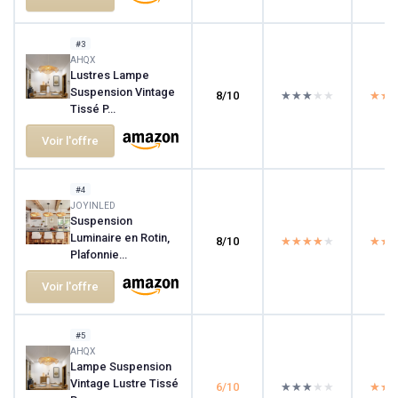
#3
AHQX
Lustres Lampe
Suspension Vintage
8/10
★★★★★
★★★★★
★★
★★
Tissé P...
Voir l'offre
#4
JOYINLED
Suspension
Luminaire en Rotin,
8/10
★★★★★
★★★★★
★★
★★
Plafonnie...
Voir l'offre
#5
AHQX
Lampe Suspension
Vintage Lustre Tissé
6/10
★★★★★
★★★★★
★★
★★