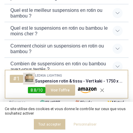
Quel est le meilleur suspensions en rotin ou
bambou ?
Quel est le suspensions en rotin ou bambou le
moins cher ?
Comment choisir un suspensions en rotin ou
bambou ?
Combien de suspensions en rotin ou bambou
avez-vous testés ?
LEDKIA LIGHTING
#1
Suspension rotin & tissu - Vert kaki - 1750 x 400 mm
8.8/10
Voir l'offre
Résumer
ChatGPT
Claude
Mistral
Ce site utilise des cookies et vous donne le contrôle sur ceux que vous
souhaitez activer
Recevez les dernières actualités de
Tout accepter
Personnaliser
Design Magazine