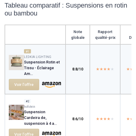
Tableau comparatif : Suspensions en rotin
ou bambou
Note
Rapport
globale
qualité-prix
Des
#1
LEDKIA LIGHTING
Suspension Rotin et
Tissu - Éclairage
8.8/10
★★★★★
★★★★★
★★
★★
Am...
Voir l'offre
#2
hofstein
Suspension
Cardeira de,
8.6/10
★★★★★
★★★★★
★★
★★
suspension à 4 a...
Voir l'offre