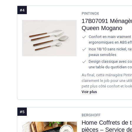
#4
PINTINOX
17B07091 Ménagèr
Queen Mogano
Confort en main vraiment
ergonomiques en ABS eff
Inox 18/10 sans nickel, ras
peaux sensibles
Design classique avec cou
une table du quotidien c
Au final, cette ménagère Pint
clairement le job pour une util
petit plus côté confort et loo
Voir plus
#5
BERGHOFF
Home Coffrets de 
pièces – Service de