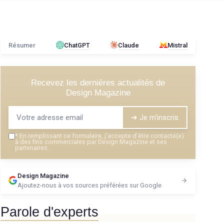
Résumer
ChatGPT
Claude
Mistral
Recevez les dernières actualités de
Design Magazine
➔ Je m'inscris
*
En remplissant ce formulaire, j’accepte d’être contacté(e)
à des fins commerciales par Design Magazine et ses
partenaires.
Design Magazine
Ajoutez-nous à vos sources préférées sur Google
Parole d'experts