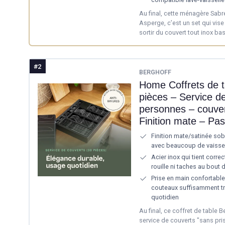
Au final, cette ménagère Sabr
Asperge, c’est un set qui vise
sortir du couvert tout inox ba
#2
BERGHOFF
Home Coffrets de 
pièces – Service de
personnes – couvert
Finition mate – Pas
Finition mate/satinée sobre
avec beaucoup de vaisse
Acier inox qui tient corre
rouille ni taches au bout
Prise en main confortable
couteaux suffisamment t
quotidien
Au final, ce coffret de table B
service de couverts "sans pris