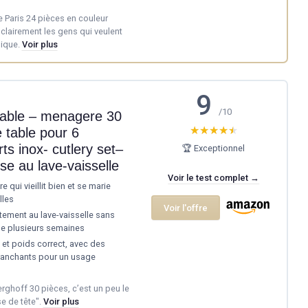
e Paris 24 pièces en couleur
 clairement les gens qui veulent
sique.
Voir plus
9
/10
table – menagere 30
★★★★★
★★★★★
 table pour 6
s inox- cutlery set–
🏆 Exceptionnel
se au lave-vaisselle
Voir le test complet →
 qui vieillit bien et se marie
lles
Voir l'offre
ctement au lave-vaisselle sans
 de plusieurs semaines
 et poids correct, avec des
ranchants pour un usage
erghoff 30 pièces, c’est un peu le
e de tête".
Voir plus