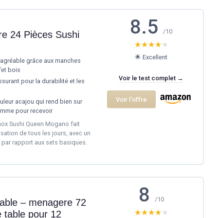
8.5
/10
e 24 Pièces Sushi
★★★★★
★★★★★
🌟 Excellent
 agréable grâce aux manches
et bois
Voir le test complet →
surant pour la durabilité et les
Voir l'offre
leur acajou qui rend bien sur
omme pour recevoir
inox Sushi Queen Mogano fait
isation de tous les jours, avec un
k par rapport aux sets basiques.
8
/10
table – menagere 72
★★★★★
★★★★★
 table pour 12