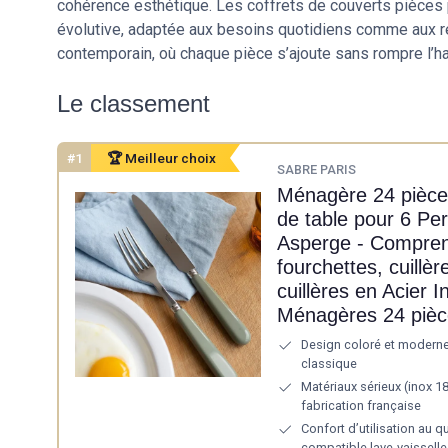
cohérence esthétique. Les coffrets de couverts pièce
évolutive, adaptée aux besoins quotidiens comme aux ré
contemporain, où chaque pièce s’ajoute sans rompre l’h
Le classement
#1
🏆 Meilleur choix
SABRE PARIS
Ménagère 24 pièces
de table pour 6 Pe
Asperge - Compren
fourchettes, cuillèr
cuillères en Acier I
Ménagères 24 pièc
Design coloré et moderne
classique
Matériaux sérieux (inox 1
fabrication française
Confort d’utilisation au q
compatible lave-vaisselle