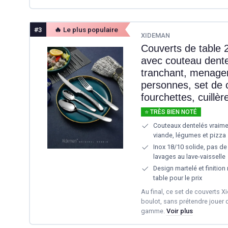
#3
🔥 Le plus populaire
XIDEMAN
Couverts de table 
avec couteau dentel
tranchant, menager
personnes, set de 
fourchettes, cuillèr
⭐ TRÈS BIEN NOTÉ
Couteaux dentelés vraimen
viande, légumes et pizza
Inox 18/10 solide, pas de 
lavages au lave-vaisselle
Design martelé et finition 
table pour le prix
Au final, ce set de couverts X
boulot, sans prétendre jouer 
gamme.
Voir plus