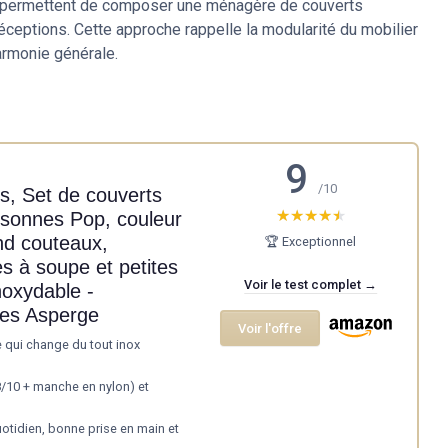
s permettent de composer une ménagère de couverts
ceptions. Cette approche rappelle la modularité du mobilier
armonie générale.
9
/10
, Set de couverts
★★★★★
★★★★★
rsonnes Pop, couleur
d couteaux,
🏆 Exceptionnel
es à soupe et petites
Voir le test complet →
noxydable -
es Asperge
Voir l'offre
 qui change du tout inox
8/10 + manche en nylon) et
uotidien, bonne prise en main et