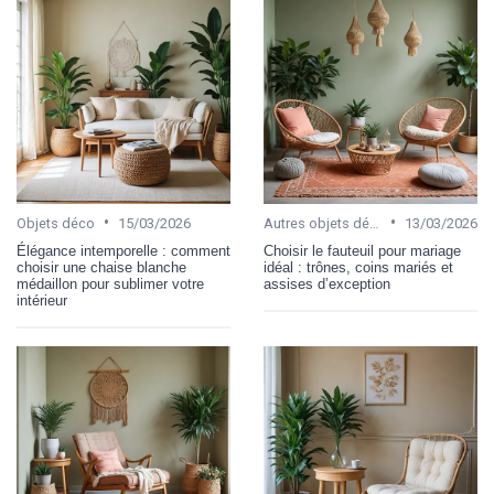
•
•
Objets déco
15/03/2026
Autres objets décoratifs
13/03/2026
Élégance intemporelle : comment
Choisir le fauteuil pour mariage
choisir une chaise blanche
idéal : trônes, coins mariés et
médaillon pour sublimer votre
assises d’exception
intérieur