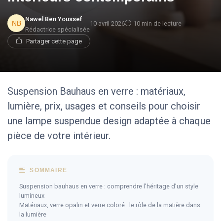
Nawel Ben Youssef
10 avril 2026
10 min de lecture
Rédactrice spécialisée
Partager cette page
Suspension Bauhaus en verre : matériaux,
lumière, prix, usages et conseils pour choisir
une lampe suspendue design adaptée à chaque
pièce de votre intérieur.
SOMMAIRE
Suspension bauhaus en verre : comprendre l’héritage d’un style
lumineux
Matériaux, verre opalin et verre coloré : le rôle de la matière dans
la lumière