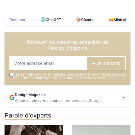
Résumer
ChatGPT
Claude
Mistral
Recevez les dernières actualités de
Design Magazine
➔ Je m'inscris
*
En remplissant ce formulaire, j’accepte d’être contacté(e) à des
fins commerciales par Design Magazine et ses partenaires.
Design Magazine
Ajoutez-nous à vos sources préférées sur Google
Parole d'experts