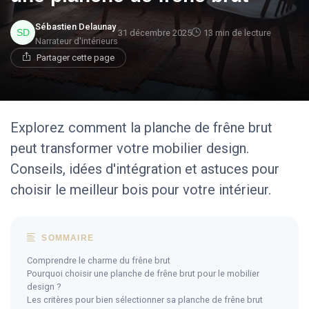
Sébastien Delaunay
31 décembre 2025
13 min de lecture
Narrateur d'intérieurs
Partager cette page
Explorez comment la planche de frêne brut
peut transformer votre mobilier design.
Conseils, idées d'intégration et astuces pour
choisir le meilleur bois pour votre intérieur.
SOMMAIRE
Comprendre le charme du frêne brut
Pourquoi choisir une planche de frêne brut pour le mobilier
design ?
Les critères pour bien sélectionner sa planche de frêne brut