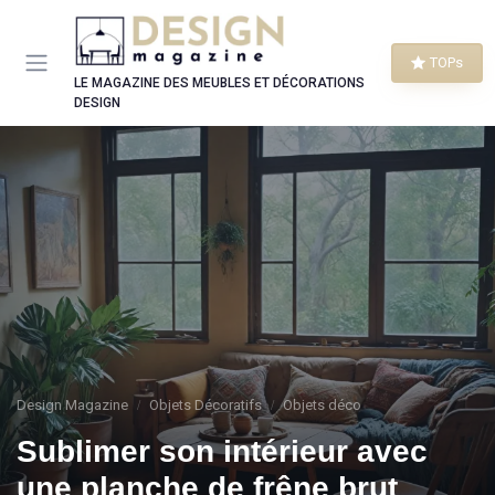
Panneau de gestion des cookies
TOPs
LE MAGAZINE DES MEUBLES ET DÉCORATIONS
DESIGN
Design Magazine
Objets Décoratifs
Objets déco
Sublimer son intérieur avec
une planche de frêne brut