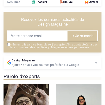
Résumer
ChatGPT
Claude
Mistral
Recevez les dernières actualités de
Design Magazine
➔ Je m'inscris
*
En remplissant ce formulaire, j’accepte d’être contacté(e) à des
fins commerciales par Design Magazine et ses partenaires.
Design Magazine
Ajoutez-nous à vos sources préférées sur Google
Parole d'experts