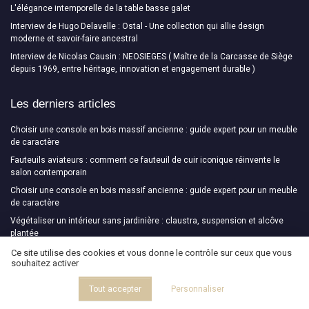
L'élégance intemporelle de la table basse galet
Interview de Hugo Delavelle : Ostal - Une collection qui allie design
moderne et savoir-faire ancestral
Interview de Nicolas Causin : NEOSIEGES ( Maître de la Carcasse de Siège
depuis 1969, entre héritage, innovation et engagement durable )
Les derniers articles
Choisir une console en bois massif ancienne : guide expert pour un meuble
de caractère
Fauteuils aviateurs : comment ce fauteuil de cuir iconique réinvente le
salon contemporain
Choisir une console en bois massif ancienne : guide expert pour un meuble
de caractère
Végétaliser un intérieur sans jardinière : claustra, suspension et alcôve
plantée
Cloison amovible pour bureau professionnel : repenser les espaces de
Ce site utilise des cookies et vous donne le contrôle sur ceux que vous
souhaitez activer
travail avec élégance et précision
Tout accepter
Personnaliser
Design Magazine