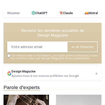
Résumer
ChatGPT
Claude
Mistral
Recevez les dernières actualités de
Design Magazine
➔ Je m'inscris
*
En remplissant ce formulaire, j’accepte d’être contacté(e) à des
fins commerciales par Design Magazine et ses partenaires.
Design Magazine
Ajoutez-nous à vos sources préférées sur Google
Parole d'experts