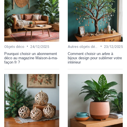
•
•
Objets déco
24/12/2025
Autres objets décoratifs
23/12/2025
Pourquoi choisir un abonnement
Comment choisir un arbre à
déco au magazine Maison-à-ma-
bijoux design pour sublimer votre
façon fr ?
intérieur