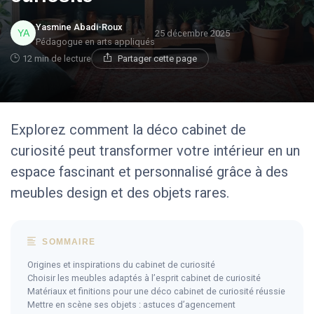
Yasmine Abadi-Roux
25 décembre 2025
Pédagogue en arts appliqués
12 min de lecture
Partager cette page
Explorez comment la déco cabinet de
curiosité peut transformer votre intérieur en un
espace fascinant et personnalisé grâce à des
meubles design et des objets rares.
SOMMAIRE
Origines et inspirations du cabinet de curiosité
Choisir les meubles adaptés à l’esprit cabinet de curiosité
Matériaux et finitions pour une déco cabinet de curiosité réussie
Mettre en scène ses objets : astuces d’agencement