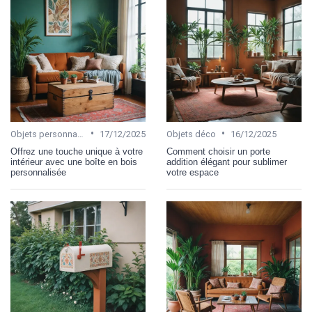
•
•
Objets personnalisables
17/12/2025
Objets déco
16/12/2025
Offrez une touche unique à votre
Comment choisir un porte
intérieur avec une boîte en bois
addition élégant pour sublimer
personnalisée
votre espace