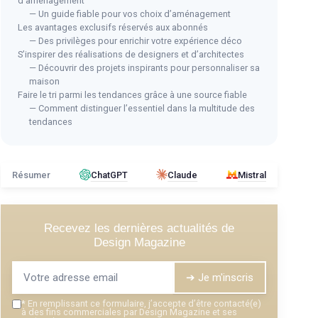
d’aménagement
— Un guide fiable pour vos choix d’aménagement
Les avantages exclusifs réservés aux abonnés
— Des privilèges pour enrichir votre expérience déco
S’inspirer des réalisations de designers et d’architectes
— Découvrir des projets inspirants pour personnaliser sa
maison
Faire le tri parmi les tendances grâce à une source fiable
— Comment distinguer l’essentiel dans la multitude des
tendances
Résumer
ChatGPT
Claude
Mistral
Recevez les dernières actualités de
Design Magazine
➔ Je m'inscris
*
En remplissant ce formulaire, j’accepte d’être contacté(e)
à des fins commerciales par Design Magazine et ses