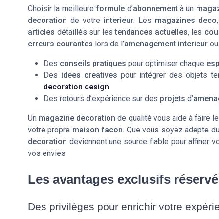
Choisir la meilleure
formule
d’
abonnement
à un
magaz
decoration
de votre
interieur
. Les
magazines deco
articles
détaillés sur les
tendances actuelles
, les
cou
erreurs courantes
lors de l’
amenagement interieur
ou
Des
conseils pratiques
pour optimiser chaque
es
Des
idees creatives
pour intégrer des objets t
decoration design
Des retours d’expérience sur des
projets
d’
amena
Un
magazine decoration
de qualité vous aide à faire le
votre propre
maison facon
. Que vous soyez adepte d
decoration
deviennent une source fiable pour affiner v
vos envies.
Les avantages exclusifs réserv
Des privilèges pour enrichir votre expér