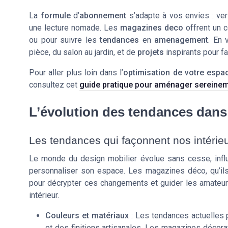
La
formule
d’
abonnement
s’adapte à vos envies : ve
une lecture nomade. Les
magazines deco
offrent un c
ou pour suivre les
tendances
en
amenagement
. En 
pièce, du salon au jardin, et de
projets
inspirants pour fa
Pour aller plus loin dans l’
optimisation de votre espa
consultez cet
guide pratique pour aménager sereine
L’évolution des tendances dans 
Les tendances qui façonnent nos intérie
Le monde du design mobilier évolue sans cesse, infl
personnaliser son espace. Les magazines déco, qu’ils 
pour décrypter ces changements et guider les amate
intérieur.
Couleurs et matériaux
: Les tendances actuelles p
et des finitions artisanales. Les magazines décora