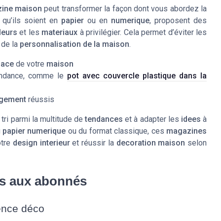
ine maison
peut transformer la façon dont vous abordez la
, qu’ils soient en
papier
ou en
numerique
, proposent des
leurs
et les
materiaux
à privilégier. Cela permet d’éviter les
 de la
personnalisation de la maison
.
pace
de votre
maison
endance, comme le
pot avec couvercle plastique dans la
gement
réussis
 tri parmi la multitude de
tendances
et à adapter les
idees
à
u
papier numerique
ou du format classique, ces
magazines
otre
design interieur
et réussir la
decoration maison
selon
és aux abonnés
ience déco