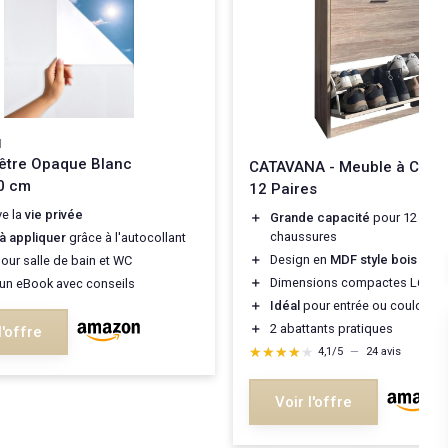
N
nêtre Opaque Blanc
CATAVANA - Meuble à Chau
0 cm
12 Paires
ve la
vie privée
＋
Grande capacité
pour 12 pair
chaussures
 à appliquer
grâce à l'autocollant
＋
Design en
MDF style bois
our salle de bain et WC
＋
Dimensions compactes L60xP
un eBook avec conseils
＋
Idéal
pour entrée ou couloir
＋
2 abattants pratiques
l'offre
★★★★★
★★★★★
4,1/5
—
24 avis
Voir l'offre