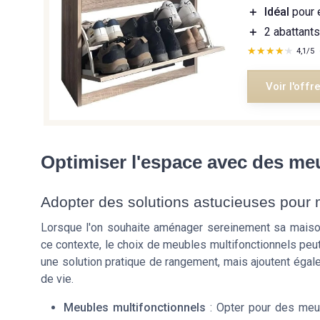
＋
Idéal
pour e
＋
2 abattants
★★★★★
★★★★★
4,1/5
Voir l'offr
Optimiser l'espace avec des me
Adopter des solutions astucieuses pour 
Lorsque l'on souhaite aménager sereinement sa maison, 
ce contexte, le choix de meubles multifonctionnels peut
une solution pratique de rangement, mais ajoutent égal
de vie.
Meubles multifonctionnels
: Opter pour des meub