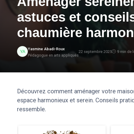
Aménager sereinem
astuces et conseil
chaumière harmon
Yasmine Abadi-Roux
22 septembre 2025
9 min de l
Pédagogue en arts appliqués
Découvrez comment aménager votre maison 
espace harmonieux et serein. Conseils pratiq
ressemble.