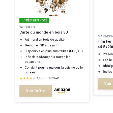
⭐ TRÈS BIEN NOTÉ
WOODLEO
Carte du monde en bois 3D
 en
MARAPO
＋
Art mural en
bois
de qualité
Film Fe
＋
Design
en 3D attrayant
44.5x20
＋
Disponible en plusieurs
tailles
(M, L, XL)
＋
Préser
es
＋
Idée de
cadeau
pour toutes les
＋
Facile
occasions
＋
Idéal
p
＋
Convient pour la
maison
, la cuisine ou le
＋
Inclus
bureau
★★★★★
★★★★★
4,5/5
—
529 avis
Voir 
Voir l'offre