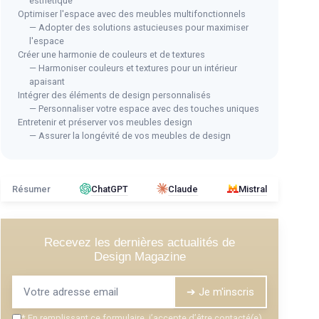
esthétique
Optimiser l'espace avec des meubles multifonctionnels
— Adopter des solutions astucieuses pour maximiser
l'espace
Créer une harmonie de couleurs et de textures
⭐ T
— Harmoniser couleurs et textures pour un intérieur
WOO
apaisant
Car
Intégrer des éléments de design personnalisés
Meuble Tourne-Disques Vintage en
— Personnaliser votre espace avec des touches uniques
＋
A
ssures
Bois avec Rangement
Entretenir et préserver vos meubles design
＋
— Assurer la longévité de vos meubles de design
＋
Design
vintage
et
mid-century
＋
D
es de
＋
Rangement intégré pour
1m de vinyles
＋
＋
Portes
style grange
＋
Fabriqué en
bois de ferme
Résumer
ChatGPT
Claude
Mistral
＋
C
24xH80 cm
＋
Idéal pour un
salon blanc
★★
★★
★★★★★
★★★★★
4,5/5
—
2 avis
Recevez les dernières actualités de
Design Magazine
Voir l'offre
➔ Je m'inscris
*
En remplissant ce formulaire, j’accepte d’être contacté(e)