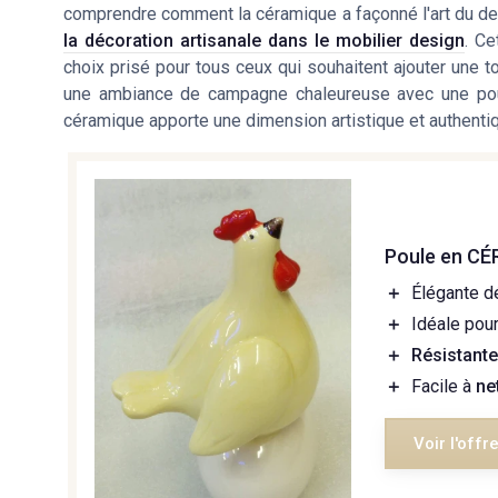
comprendre comment la céramique a façonné l'art du d
la décoration artisanale dans le mobilier design
. Ce
choix prisé pour tous ceux qui souhaitent ajouter une t
une ambiance de campagne chaleureuse avec une poule
céramique apporte une dimension artistique et authentiq
Poule en C
＋
Élégante d
＋
Idéale pou
＋
Résistant
＋
Facile à
ne
Voir l'offr