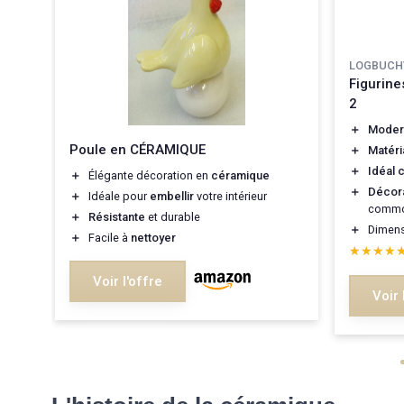
LOGBUCH
Figurine
2
＋
Moder
Poule en CÉRAMIQUE
＋
Matéri
rdin
＋
Idéal
＋
Élégante décoration en
céramique
＋
Décora
＋
Idéale pour
embellir
votre intérieur
commod
＋
Résistante
et durable
＋
Dimens
＋
Facile à
nettoyer
★★★★
★★★★
Voir l'offre
Voir 