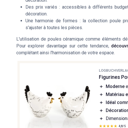
décoration.
Des prix variés : accessibles à différents budge
décoration.
Une harmonie de formes : la collection poule pr
s'ajuster à toutes les pièces.
L'utilisation de poules céramique comme éléments déc
Pour explorer davantage sur cette tendance,
découvr
complétant ainsi l'harmonisation de votre espace.
LOGBUCHVERLA
Figurines Po
＋
Moderne
e
＋
Matériau 
＋
Idéal com
＋
Décoration
＋
Dimensions
★★★★★
★★★★★
4,8/5