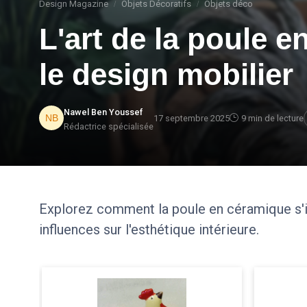
Design Magazine
Objets Décoratifs
Objets déco
L'art de la poule 
le design mobilier
Nawel Ben Youssef
17 septembre 2025
9 min de lecture
Rédactrice spécialisée
Explorez comment la poule en céramique s'i
influences sur l'esthétique intérieure.