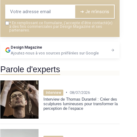
➔ Je m'inscris
*
En remplissant ce formulaire, j’accepte d’être contacté(e)
à des fins commerciales par Design Magazine et ses
partenaires.
Design Magazine
Ajoutez-nous à vos sources préférées sur Google
Parole d'experts
•
08/07/2026
Interview
Interview de Thomas Durantel : Créer des
sculptures lumineuses pour transformer la
perception de l’espace