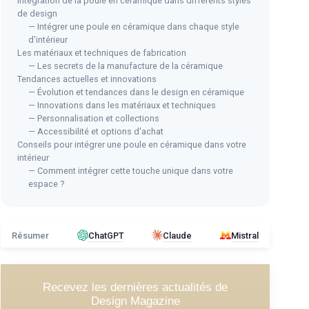
Intégration de la poule en céramique dans différents styles
de design
— Intégrer une poule en céramique dans chaque style
d'intérieur
LOG
Les matériaux et techniques de fabrication
Fig
— Les secrets de la manufacture de la céramique
2
Tendances actuelles et innovations
ique
— Évolution et tendances dans le design en céramique
＋
— Innovations dans les matériaux et techniques
Poule en CÉRAMIQUE
＋
— Personnalisation et collections
 et jardin
＋
— Accessibilité et options d'achat
＋
Élégante décoration en
céramique
ments
Conseils pour intégrer une poule en céramique dans votre
＋
＋
Idéale pour
embellir
votre intérieur
intérieur
＋
Résistante
et durable
— Comment intégrer cette touche unique dans votre
＋
D
＋
Facile à
nettoyer
espace ?
★★
★★
Voir l'offre
Résumer
ChatGPT
Claude
Mistral
Recevez les dernières actualités de
Design Magazine