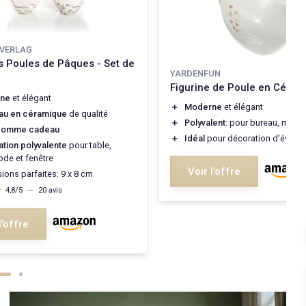
VERLAG
s Poules de Pâques - Set de
YARDENFUN
Figurine de Poule en Céram
ne
et élégant
＋
Moderne
et élégant
au en céramique
de qualité
＋
Polyvalent
: pour bureau, maison
 comme cadeau
＋
Idéal
pour décoration d'événe
tion polyvalente
pour table,
e et fenêtre
Voir l'offre
ions parfaites: 9 x 8 cm
★
★
4,8/5
—
20 avis
l'offre