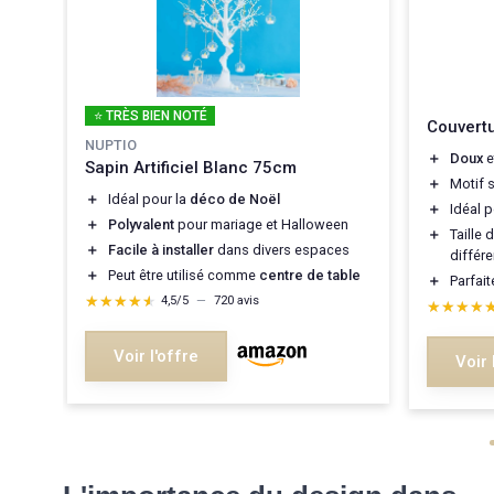
⭐ TRÈS BIEN NOTÉ
Couvert
NUPTIO
＋
Doux
e
Sapin Artificiel Blanc 75cm
＋
Motif 
＋
Idéal pour la
déco de Noël
＋
Idéal p
＋
Polyvalent
pour mariage et Halloween
＋
Taille 
＋
Facile à installer
dans divers espaces
différ
＋
Peut être utilisé comme
centre de table
＋
Parfait
★★★★★
★★★★★
4,5/5
—
720 avis
★★★★
★★★★
Voir l'offre
Voir 