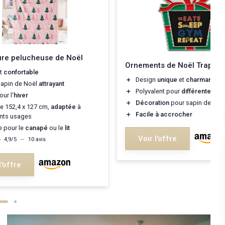
ure pelucheuse de Noël
Ornements de Noël Trapèz
t
confortable
＋
Design
unique
et
charmant
sapin de Noël
attrayant
＋
Polyvalent pour
différentes o
our l'
hiver
＋
Décoration
pour sapin de Noë
de 152,4 x 127 cm,
adaptée
à
＋
Facile à accrocher
ents usages
e pour le
canapé
ou le
lit
Voir l'offre
★
★
4,9/5
—
10 avis
l'offre