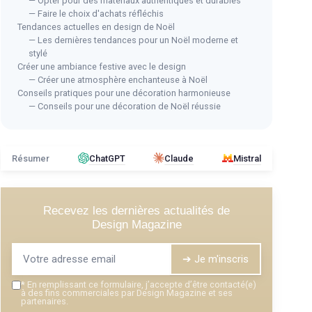
— Opter pour des matériaux authentiques et durables
— Faire le choix d'achats réfléchis
Tendances actuelles en design de Noël
— Les dernières tendances pour un Noël moderne et
stylé
Créer une ambiance festive avec le design
⭐ T
— Créer une atmosphère enchanteuse à Noël
e
Décorations de Noël
NUP
Conseils pratiques pour une décoration harmonieuse
Sap
— Conseils pour une décoration de Noël réussie
＋
Idéal pour
Manger
,
Dormir
et
Gym
＋
I
ccasions
＋
Pendentif décoratif
polyvalent
＋
P
l
＋
Ornements
pour Sapin de Noël
＋
F
Résumer
ChatGPT
Claude
Mistral
＋
Design en forme de
trapèze
＋
P
★★
★★
Voir l'offre
Recevez les dernières actualités de
Design Magazine
➔ Je m'inscris
*
En remplissant ce formulaire, j’accepte d’être contacté(e)
à des fins commerciales par Design Magazine et ses
partenaires.