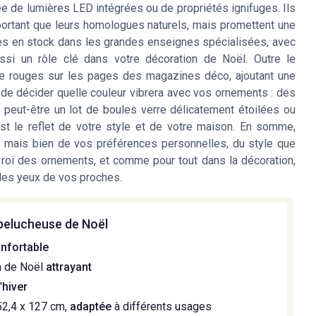
e de lumières LED intégrées ou de propriétés ignifuges. Ils
portant que leurs homologues naturels, mais promettent une
les en stock dans les grandes enseignes spécialisées, avec
aussi un rôle clé dans votre décoration de Noël. Outre le
me rouges sur les pages des magazines déco, ajoutant une
de décider quelle couleur vibrera avec vos ornements : des
peut-être un lot de boules verre délicatement étoilées ou
t le reflet de votre style et de votre maison. En somme,
, mais bien de vos préférences personnelles, du style que
 roi des ornements, et comme pour tout dans la décoration,
r les yeux de vos proches.
pelucheuse de Noël
nfortable
n de Noël
attrayant
'
hiver
152,4 x 127 cm,
adaptée
à différents usages