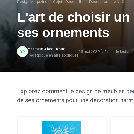
Design Magazine
Objets Décoratifs
Décorations de Noël
L'art de choisir un
ses ornements
Yasmine Abadi-Roux
25 mai 2025
9 min de lecture
Pédagogue en arts appliqués
Explorez comment le design de meubles peut 
de ses ornements pour une décoration harm