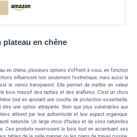
e
n plateau en chêne
ateau en chêne, plusieurs options s'offrent à vous, en fonction
initions influencent non seulement l'esthétique, mais aussi la
 est le vernis transparent. Elle permet de mettre en valeur
 le bois massif des taches et des éraflures. C'est un choix
 chêne tout en ajoutant une couche de protection essentielle.
t être une option attrayante. Bien que plus vulnérables aux
es attirent par leur authenticité et leur aspect organique.
auté naturelle. Un large choix d'huiles et de cires naturelles
te. Ces produits nourrissent le bois tout en accentuant ses
aux tables de la salle manger ou les plans de travail cuisine.