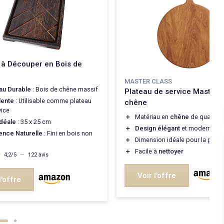
 à Découper en Bois de
MASTER CLASS
au Durable
: Bois de chêne massif
Plateau de service MasterC
lente
: Utilisable comme plateau
chêne
vice
＋
Matériau en
chêne
de qualité
Idéale
: 35 x 25 cm
＋
Design élégant
et moderne
nce Naturelle
: Fini en bois non
＋
Dimension idéale pour la prése
＋
Facile à
nettoyer
★
★
4,2/5
—
122 avis
Voir l'offre
l'offre