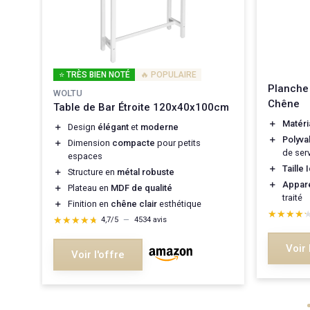
if
⭐ TRÈS BIEN NOTÉ
🔥 POPULAIRE
urel
Planche
WOLTU
Chêne
Table de Bar Étroite 120x40x100cm
＋
Matéri
＋
Design
élégant
et
moderne
＋
Polyva
＋
Dimension
compacte
pour petits
de ser
espaces
＋
Taille 
＋
Structure en
métal robuste
＋
Appare
＋
Plateau en
MDF de qualité
traité
＋
Finition en
chêne clair
esthétique
★★★★
★★★★
★★★★★
★★★★★
4,7/5
—
4534 avis
Voir 
Voir l'offre