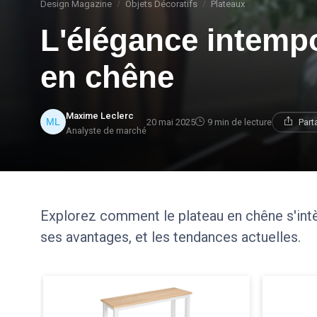
Design Magazine
Objets Décoratifs
Plateaux
L'élégance intempo
en chêne
Maxime Leclerc
20 mai 2025
9 min de lecture
Part
Analyste de marché
Explorez comment le plateau en chêne s'intè
ses avantages, et les tendances actuelles.