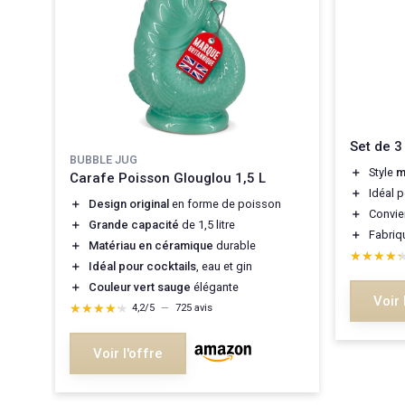
e
Set de 
um
BUBBLE JUG
n
＋
Style
m
Carafe Poisson Glouglou 1,5 L
＋
Idéal 
＋
Design original
en forme de poisson
vase
＋
Convie
＋
Grande capacité
de 1,5 litre
＋
Fabriq
＋
Matériau en céramique
durable
★★★★
★★★★
＋
Idéal pour cocktails
, eau et gin
＋
Couleur vert sauge
élégante
Voir 
★★★★★
★★★★★
4,2/5
—
725 avis
Voir l'offre