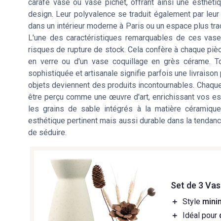
carafe vase ou vase pichet, offrant ainsi une esthéti
design. Leur polyvalence se traduit également par leur
dans un intérieur moderne à Paris ou un espace plus trad
L'une des caractéristiques remarquables de ces vases 
risques de rupture de stock. Cela confère à chaque pièc
en verre ou d'un vase coquillage en grès cérame. Tout
sophistiquée et artisanale signifie parfois une livraiso
objets deviennent des produits incontournables. Chaqu
être perçu comme une œuvre d'art, enrichissant vos espa
les grains de sable intégrés à la matière céramique.
esthétique pertinent mais aussi durable dans la tendan
de séduire.
Set de 3 Va
＋
Style
mini
＋
Idéal pour