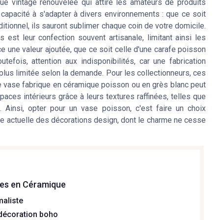
que vintage renouvelée qui attire les amateurs de produits
 capacité à s'adapter à divers environnements : que ce soit
itionnel, ils sauront sublimer chaque coin de votre domicile.
est leur confection souvent artisanale, limitant ainsi les
e une valeur ajoutée, que ce soit celle d'une carafe poisson
efois, attention aux indisponibilités, car une fabrication
n plus limitée selon la demande. Pour les collectionneurs, ces
e vase fabrique en céramique poisson ou en grès blanc peut
ces intérieurs grâce à leurs textures raffinées, telles que
 Ainsi, opter pour un vase poisson, c'est faire un choix
ce actuelle des décorations design, dont le charme ne cesse
ses en Céramique
maliste
décoration boho