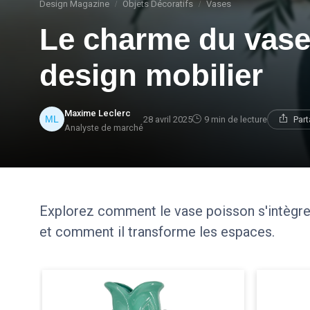
Design Magazine
Objets Décoratifs
Vases
Le charme du vase
design mobilier
Maxime Leclerc
28 avril 2025
9 min de lecture
Part
Analyste de marché
Explorez comment le vase poisson s'intègre 
et comment il transforme les espaces.