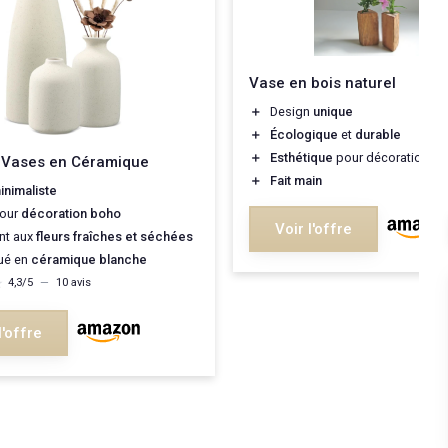
Vase en bois naturel
＋
Design
unique
＋
Écologique
et
durable
＋
Esthétique
pour décoration int
3 Vases en Céramique
＋
Fait main
inimaliste
pour
décoration boho
Voir l'offre
nt aux
fleurs fraîches et séchées
ué en
céramique blanche
★
★
4,3/5
—
10 avis
l'offre