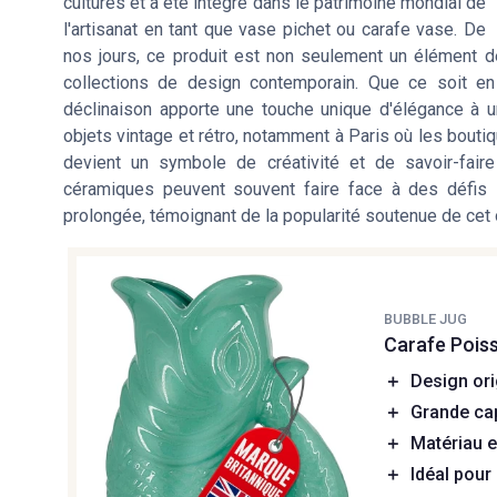
cultures et a été intégré dans le patrimoine mondial de
l'artisanat en tant que vase pichet ou carafe vase. De
nos jours, ce produit est non seulement un élément dé
collections de design contemporain. Que ce soit e
déclinaison apporte une touche unique d'élégance à un
objets vintage et rétro, notamment à Paris où les bout
devient un symbole de créativité et de savoir-fair
céramiques peuvent souvent faire face à des défis l
prolongée, témoignant de la popularité soutenue de cet 
BUBBLE JUG
Carafe Poiss
＋
Design ori
＋
Grande ca
＋
Matériau 
＋
Idéal pour