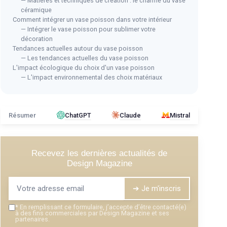
— Matières et techniques de création : le charme du vase
céramique
Comment intégrer un vase poisson dans votre intérieur
— Intégrer le vase poisson pour sublimer votre
décoration
Tendances actuelles autour du vase poisson
— Les tendances actuelles du vase poisson
Bocal à Poissons Ronde en Verre
L'impact écologique du choix d'un vase poisson
— L'impact environnemental des choix matériaux
érieure
＋
Écologique
pour aquarium et terrarium
BUB
＋
Design élégant
en verre avec base en
Car
bois
＋
D
＋
Polyvalent
: peut être utilisé comme vase
Résumer
ChatGPT
Claude
Mistral
hydroponique
＋
＋
Différentes tailles
disponibles
＋
(10/13/15cm)
＋
I
Recevez les dernières actualités de
＋
Design Magazine
Voir l'offre
★★
★★
➔ Je m'inscris
*
En remplissant ce formulaire, j’accepte d’être contacté(e)
à des fins commerciales par Design Magazine et ses
partenaires.