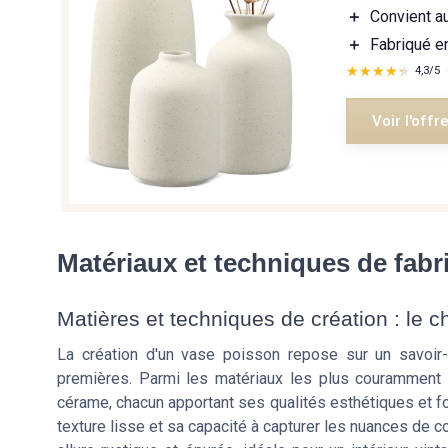
＋
Convient a
＋
Fabriqué 
★★★★★
★★★★★
4,3/5
Voir l'offr
Matériaux et techniques de fabr
Matières et techniques de création : le
La création d'un vase poisson repose sur un savoir-f
premières. Parmi les matériaux les plus couramment u
cérame, chacun apportant ses qualités esthétiques et fo
texture lisse et sa capacité à capturer les nuances de c