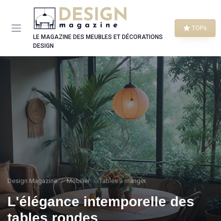
Panneau de gestion des cookies
TOPs
LE MAGAZINE DES MEUBLES ET DÉCORATIONS
DESIGN
Design Magazine
Mobilier
Tables à manger
L'élégance intemporelle des
tables rondes