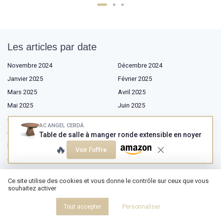
Les articles par date
Novembre 2024
Décembre 2024
Janvier 2025
Février 2025
Mars 2025
Avril 2025
Mai 2025
Juin 2025
Juillet 2025
Août 2025
AC ANGEL CERDÁ
Septembre 2025
Octobre 2025
Table de salle à manger ronde extensible en noyer
Novembre 2025
Décembre 2025
🔥
Voir l'offre
Janvier 2026
Février 2026
Mars 2026
Avril 2026
Ce site utilise des cookies et vous donne le contrôle sur ceux que vous
Mai 2026
Juin 2026
souhaitez activer
Juillet 2026
Août 2026
Tout accepter
Personnaliser