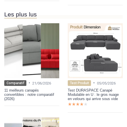
Les plus lus
•
•
21/06/2026
05/05/2026
Comparatif
Test Produit
11 meilleurs canapés
Test DURASPACE Canapé
convertibles : notre comparatif
Modulable en U : le gros nuage
(2026)
en velours qui arrive sous vide
★★★★★
★★★★★