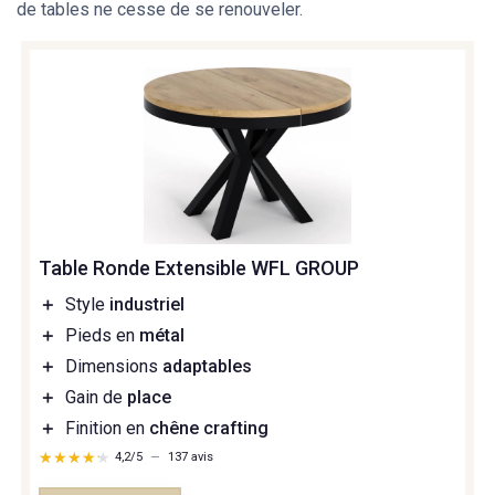
de tables ne cesse de se renouveler.
Table Ronde Extensible WFL GROUP
＋
Style
industriel
＋
Pieds en
métal
＋
Dimensions
adaptables
＋
Gain de
place
＋
Finition en
chêne crafting
★★★★★
★★★★★
4,2/5
—
137 avis