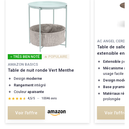
AC ANGEL CERDÁ
Table de salle
extensible en n
⭐ TRÈS BIEN NOTÉ
🔥 POPULAIRE
＋
Extensible
pour
AMAZON BASICS
＋
Mécanisme rota
Table de nuit ronde Vert Menthe
usage facile
＋
Design
moderne
＋
Design moder
＋
Rangement
intégré
＋
Base pyramida
＋
Couleur
apaisante
＋
Matériaux résis
★★★★★
★★★★★
4,5/5
—
10046 avis
prolongée
Voir l'offre
Voir l'offre