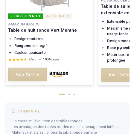
AC ANGEL CERDÁ
Table de salle
extensible en n
⭐ TRÈS BIEN NOTÉ
🔥 POPULAIRE
＋
Extensible
pour
AMAZON BASICS
＋
Mécanisme rota
Table de nuit ronde Vert Menthe
usage facile
＋
Design
moderne
＋
Design moder
＋
Rangement
intégré
＋
Base pyramida
＋
Couleur
apaisante
＋
Matériaux résis
★★★★★
★★★★★
4,5/5
—
10046 avis
prolongée
Voir l'offre
Voir l'offre
SOMMAIRE
L'histoire et l'évolution des tables rondes
Les avantages des tables rondes dans l'aménagement intérieur
Matériaux et styles : choisir la table ronde parfaite