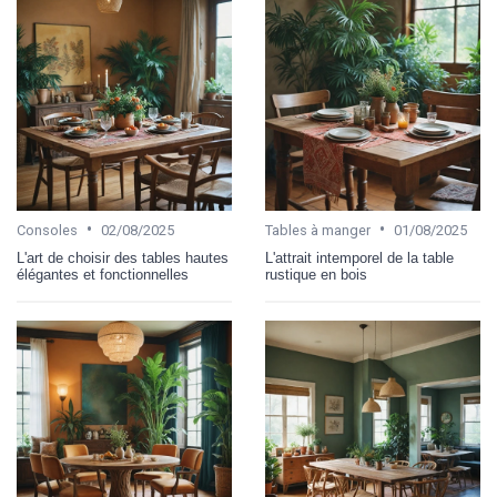
•
•
Consoles
02/08/2025
Tables à manger
01/08/2025
L'art de choisir des tables hautes
L'attrait intemporel de la table
élégantes et fonctionnelles
rustique en bois