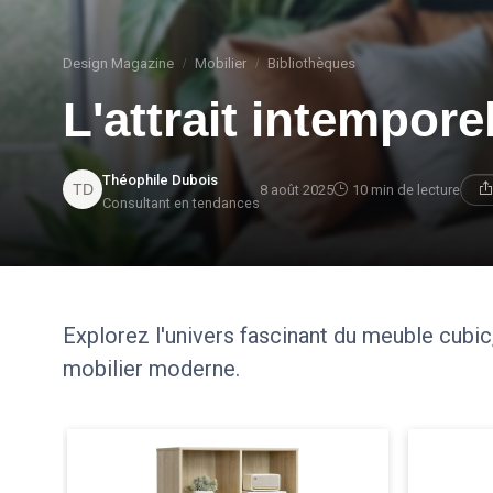
Design Magazine
Mobilier
Bibliothèques
L'attrait intempor
Théophile Dubois
8 août 2025
10 min de lecture
Consultant en tendances
Explorez l'univers fascinant du meuble cubic
mobilier moderne.