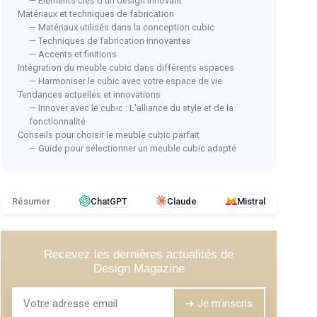
— Éléments clés d'un design innovant
Matériaux et techniques de fabrication
— Matériaux utilisés dans la conception cubic
— Techniques de fabrication innovantes
— Accents et finitions
Intégration du meuble cubic dans différents espaces
— Harmoniser le cubic avec votre espace de vie
Tendances actuelles et innovations
s Noir
— Innover avec le cubic : L'alliance du style et de la
HOMCOM
fonctionnalité
os besoins
Étagère Cube Modulable 9
Conseils pour choisir le meuble cubic parfait
Compartiments Noir
— Guide pour sélectionner un meuble cubic adapté
⭐ T
ter
＋
Design
modulable
noir
VAS
＋
9
compartiments
pour un rangement
Bib
res,
efficace
Résumer
ChatGPT
Claude
Mistral
Ch
＋
Convient pour le
salon
et la
chambre
＋
＋
Facile à
assembler
＋
Recevez les dernières actualités de
s
Voir l'offre
Design Magazine
＋
＋
➔ Je m'inscris