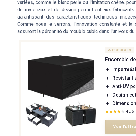
variées, comme le blanc perle ou l'imitation chêne, po
de matériaux et de design permettent aux fabricants 
garantissant des caractéristiques techniques impec
Comme nous le verrons, l'innovation constante et la 
assurent la pérennité du meuble cubic dans l'univers du 
🔥 POPULAIRE
Ensemble de
＋
Imperméa
＋
Résistant 
＋
Anti-UV
pou
＋
Design cu
＋
Dimension
★★★★★
★★★★★
4,3/5
Voir l'offr