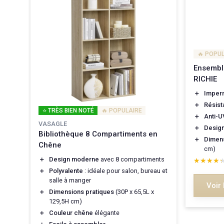
🔥 POPU
Ensembl
RICHIE
＋
Imper
＋
Résist
⭐ TRÈS BIEN NOTÉ
🔥 POPULAIRE
＋
Anti-U
VASAGLE
t
＋
Desig
Bibliothèque 8 Compartiments en
＋
Dimens
Chêne
cm)
＋
Design moderne
avec 8 compartiments
★★★★
★★★★
＋
Polyvalente
: idéale pour salon, bureau et
salle à manger
Voir 
＋
Dimensions pratiques
(30P x 65,5L x
129,5H cm)
＋
Couleur chêne
élégante