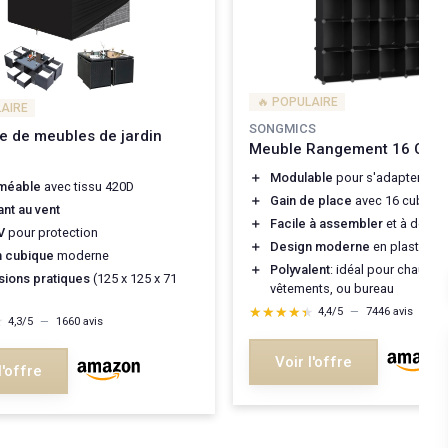
🔥 POPULAIRE
LAIRE
SONGMICS
e de meubles de jardin
Meuble Rangement 16 Cube
＋
Modulable
pour s'adapter à v
méable
avec tissu 420D
＋
Gain de place
avec 16 cubes
ant au vent
＋
Facile à assembler
et à démon
V
pour protection
＋
Design moderne
en plastique 
n cubique
moderne
＋
Polyvalent
: idéal pour chaussu
ions pratiques
(125 x 125 x 71
vêtements, ou bureau
★★★★★
★★★★★
4,4/5
—
7446 avis
★
★
4,3/5
—
1660 avis
Voir l'offre
l'offre