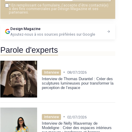
＋
*
En remplissant ce formulaire, j’accepte d’être contacté(e)
★★
★★
à des fins commerciales par Design Magazine et ses
partenaires.
Design Magazine
Ajoutez-nous à vos sources préférées sur Google
Parole d'experts
•
08/07/2026
Interview
Interview de Thomas Durantel : Créer des
sculptures lumineuses pour transformer la
perception de l’espace
•
02/07/2026
Interview
Interview de Nelly Mauvernay de
Modeligne : Créer des espaces intérieurs