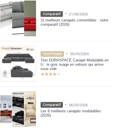
•
21/06/2026
Comparatif
11 meilleurs canapés convertibles : notre
comparatif (2026)
•
05/05/2026
Test Produit
Test DURASPACE Canapé Modulable en
U : le gros nuage en velours qui arrive
sous vide
★★★★★
★★★★★
•
06/05/2026
Comparatif
Les 6 meilleurs canapés modulables
(2026)