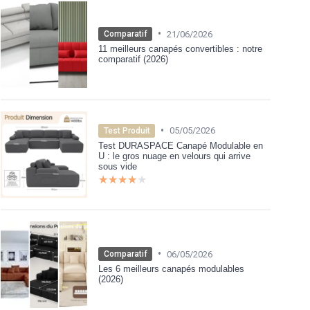
•
21/06/2026
Comparatif
11 meilleurs canapés convertibles : notre
comparatif (2026)
•
05/05/2026
Test Produit
Test DURASPACE Canapé Modulable en
U : le gros nuage en velours qui arrive
sous vide
★★★★★
★★★★★
•
06/05/2026
Comparatif
Les 6 meilleurs canapés modulables
(2026)