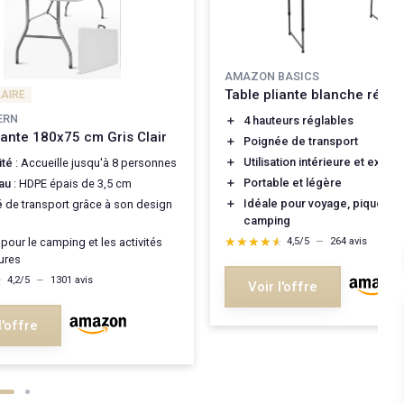
AMAZON BASICS
Table pliante blanche régla
LAIRE
ERN
＋
4 hauteurs réglables
iante 180x75 cm Gris Clair
＋
Poignée de transport
＋
Utilisation intérieure et extéri
ité
: Accueille jusqu'à 8 personnes
＋
Portable et légère
au
: HDPE épais de 3,5 cm
＋
Idéale pour voyage, pique-niq
é
de transport grâce à son design
camping
★★★★★
★★★★★
pour le camping et les activités
4,5/5
—
264 avis
eures
★
★
4,2/5
—
1301 avis
Voir l'offre
l'offre