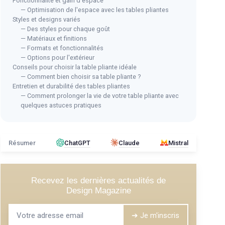
Fonctionnalité et gain d'espace
— Optimisation de l'espace avec les tables pliantes
Styles et designs variés
— Des styles pour chaque goût
— Matériaux et finitions
— Formats et fonctionnalités
ble
⭐ T
Table Pliante Extérieure 180CM
— Options pour l'extérieur
ARE
Conseils pour choisir la table pliante idéale
＋
Grande taille de 180CM pour plus
Tab
— Comment bien choisir sa table pliante ?
d'espace
Entretien et durabilité des tables pliantes
Bla
eure
＋
Idéale pour le
jardin
,
camping
et
pique-
— Comment prolonger la vie de votre table pliante avec
＋
nique
quelques astuces pratiques
＋
ue,
＋
Légère et facile à transporter
＋
P
＋
Matériau
résistant
aux intempéries
＋
＋
Design
rectangulaire
pratique
Résumer
ChatGPT
Claude
Mistral
★★
★★
★★★★★
★★★★★
5/5
—
11 avis
Voir l'offre
Recevez les dernières actualités de
Design Magazine
➔ Je m'inscris