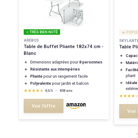
⭐ TRÈS BIEN NOTÉ
🔥 POPU
AREBOS
SKYLANT
Table de Buffet Pliante 182x74 cm -
Table Pl
Blanc
＋
Capac
ue-
＋
Dimensions adaptées pour
8 personnes
＋
Matéri
＋
Résistante aux intempéries
＋
Facilit
pliant
＋
Pliante
pour un rangement facile
＋
Idéale
＋
Polyvalente
pour jardin et balcon
extéri
★★★★★
★★★★★
4,5/5
—
838 avis
★★★★
★★★★
Voir l'offre
Voir 