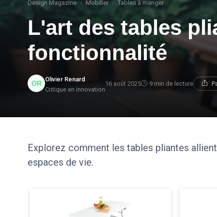
Design Magazine
Mobilier
Tables à manger
L'art des tables pl
fonctionnalité
Olivier Renard
16 août 2025
9 min de lecture
P
Critique en innovation
Explorez comment les tables pliantes allient
espaces de vie.