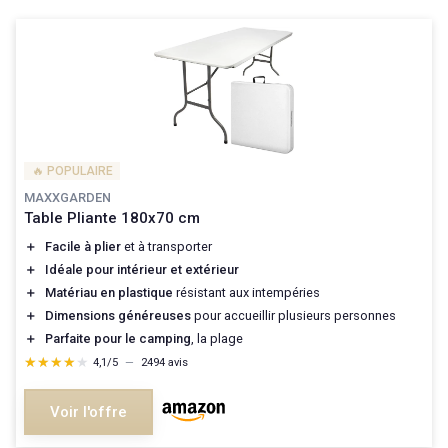
🔥 POPULAIRE
MAXXGARDEN
Table Pliante 180x70 cm
＋
Facile à plier
et à transporter
＋
Idéale pour intérieur et extérieur
＋
Matériau en plastique
résistant aux intempéries
＋
Dimensions généreuses
pour accueillir plusieurs personnes
＋
Parfaite pour le camping
, la plage
★★★★★
★★★★★
4,1/5
—
2494 avis
Voir l'offre