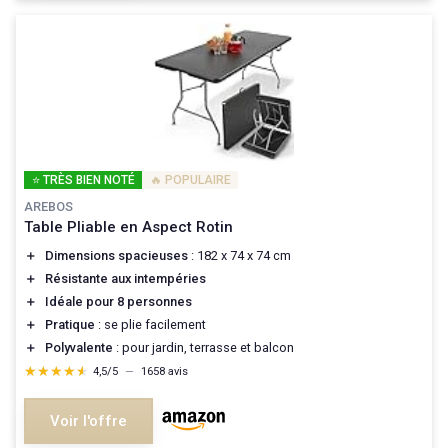
⭐ TRÈS BIEN NOTÉ
🔥 POPULAIRE
AREBOS
Table Pliable en Aspect Rotin
＋
Dimensions spacieuses
: 182 x 74 x 74 cm
＋
Résistante aux intempéries
＋
Idéale pour 8 personnes
＋
Pratique
: se plie facilement
＋
Polyvalente
: pour jardin, terrasse et balcon
★★★★★
★★★★★
4,5/5
—
1658 avis
Voir l'offre