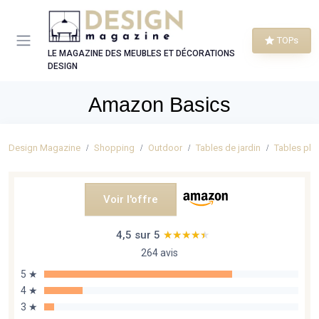
Panneau de gestion des cookies
TOPs
LE MAGAZINE DES MEUBLES ET DÉCORATIONS
DESIGN
Amazon Basics
Design Magazine
Shopping
Outdoor
Tables de jardin
Tables pli
Voir l'offre
4,5 sur 5
★★★★★
★★★★★
264 avis
5 ★
4 ★
3 ★