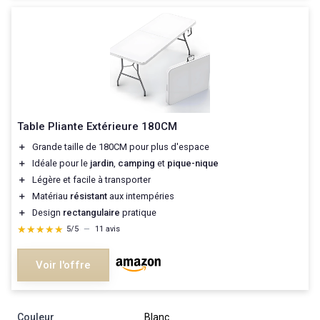
Table Pliante Extérieure 180CM
＋
Grande taille de 180CM pour plus d'espace
＋
Idéale pour le
jardin
,
camping
et
pique-nique
＋
Légère et facile à transporter
＋
Matériau
résistant
aux intempéries
＋
Design
rectangulaire
pratique
★★★★★
★★★★★
5/5
—
11 avis
Voir l'offre
Couleur
‎Blanc