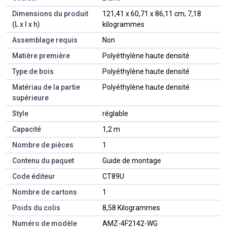
Dimensions du produit
‎121,41 x 60,71 x 86,11 cm; 7,18
(L x l x h)
kilogrammes
Assemblage requis
‎Non
Matière première
‎Polyéthylène haute densité
Type de bois
‎Polyéthylène haute densité
Matériau de la partie
‎Polyéthylène haute densité
supérieure
Style
‎réglable
Capacité
‎1,2 m
Nombre de pièces
‎1
Contenu du paquet
‎Guide de montage
Code éditeur
‎CT89U
Nombre de cartons
‎1
Poids du colis
‎8,58 Kilogrammes
Numéro de modèle
‎AMZ-4F2142-WG