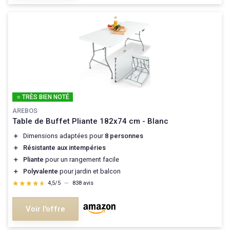
⭐ TRÈS BIEN NOTÉ
AREBOS
Table de Buffet Pliante 182x74 cm - Blanc
＋
Dimensions adaptées pour
8 personnes
＋
Résistante aux intempéries
＋
Pliante
pour un rangement facile
＋
Polyvalente
pour jardin et balcon
★★★★★
★★★★★
4,5/5
—
838 avis
Voir l'offre