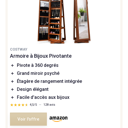
COSTWAY
Armoire à Bijoux Pivotante
＋
Pivote à 360 degrés
＋
Grand miroir psyché
＋
Étagère de rangement intégrée
＋
Design élégant
＋
Facile d'accès aux bijoux
★★★★★
★★★★★
4,5/5
—
128 avis
Voir l'offre