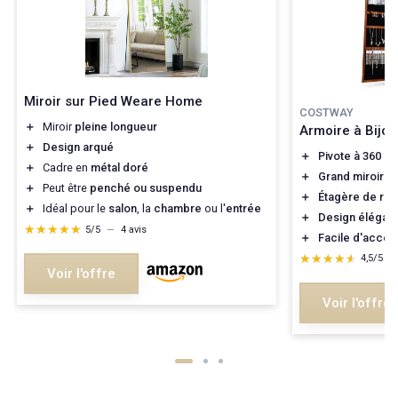
Miroir sur Pied Weare Home
COSTWAY
＋
Miroir
pleine longueur
Armoire à Bijou
＋
Design arqué
＋
Pivote à 360 d
＋
Cadre en
métal doré
＋
Grand miroir p
＋
Peut être
penché ou suspendu
＋
Étagère de ra
＋
Idéal pour le
salon
, la
chambre
ou l'
entrée
＋
Design élégant
★★★★★
★★★★★
5/5
—
4 avis
＋
Facile d'accès 
★★★★★
★★★★★
4,5/5
—
Voir l'offre
Voir l'offre