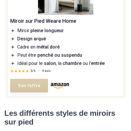
Miroir sur Pied Weare Home
＋
Miroir
pleine longueur
＋
Design arqué
＋
Cadre en
métal doré
＋
Peut être
penché ou suspendu
＋
Idéal pour le
salon
, la
chambre
ou l'
entrée
★★★★★
★★★★★
5/5
—
4 avis
Voir l'offre
Les différents styles de miroirs
sur pied