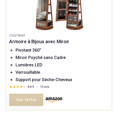
COSTWAY
Armoire à Bijoux avec Miroir
＋
Pivotant 360°
＋
Miroir Psyché sans Cadre
＋
Lumières LED
＋
Verrouillable
＋
Support pour Sèche-Cheveux
★★★★★
★★★★★
4,4/5
—
10 avis
Voir l'offre