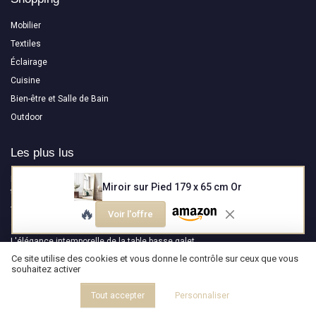
Mobilier
Textiles
Éclairage
Cuisine
Bien-être et Salle de Bain
Outdoor
Les plus lus
Interview de Thomas Durantel : Créer des sculptures lumineuses pour
Miroir sur Pied 179 x 65 cm Or
transformer la perception de l’espace
🔥
Test DURASPACE Canapé Modulable en U : le gros nuage en velours qui
Voir l'offre
arrive sous vide
L'élégance intemporelle de la table basse galet
Ce site utilise des cookies et vous donne le contrôle sur ceux que vous
Interview de Hugo Delavelle : Ostal - Une collection qui allie design
souhaitez activer
moderne et savoir-faire ancestral
Interview de Nicolas Causin : NEOSIEGES ( Maître de la Carcasse de Siège
Tout accepter
Personnaliser
depuis 1969, entre héritage, innovation et engagement durable )