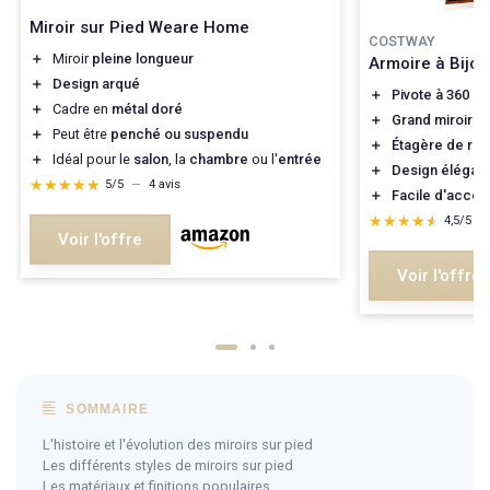
Miroir sur Pied Weare Home
COSTWAY
＋
Miroir
pleine longueur
Armoire à Bijou
＋
Design arqué
＋
Pivote à 360 d
＋
Cadre en
métal doré
＋
Grand miroir p
＋
Peut être
penché ou suspendu
＋
Étagère de ra
＋
Idéal pour le
salon
, la
chambre
ou l'
entrée
＋
Design élégant
★★★★★
★★★★★
5/5
—
4 avis
＋
Facile d'accès 
★★★★★
★★★★★
4,5/5
—
Voir l'offre
Voir l'offre
SOMMAIRE
L'histoire et l'évolution des miroirs sur pied
Les différents styles de miroirs sur pied
Les matériaux et finitions populaires