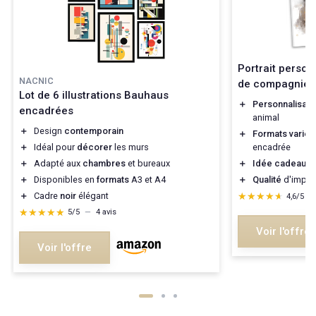
Portrait person
NACNIC
de compagnie
Lot de 6 illustrations Bauhaus
＋
Personnalisati
encadrées
animal
＋
Design
contemporain
＋
Formats variés
＋
Idéal pour
décorer
les murs
encadrée
＋
Adapté aux
chambres
et bureaux
＋
Idée cadeau or
＋
Disponibles en
formats
A3 et A4
＋
Qualité
d'impre
＋
Cadre
noir
élégant
★★★★★
★★★★★
4,6/5
—
★★★★★
★★★★★
5/5
—
4 avis
Voir l'offre
Voir l'offre