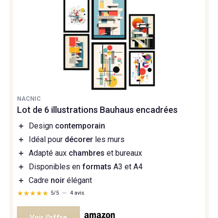
NACNIC
Lot de 6 illustrations Bauhaus encadrées
＋
Design
contemporain
＋
Idéal pour
décorer
les murs
＋
Adapté aux
chambres
et bureaux
＋
Disponibles en
formats
A3 et A4
＋
Cadre
noir
élégant
★★★★★
★★★★★
5/5
—
4 avis
Voir l'offre