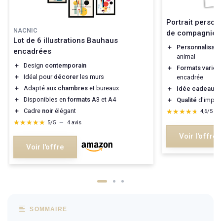
Portrait person
NACNIC
de compagnie
Lot de 6 illustrations Bauhaus
＋
Personnalisati
encadrées
animal
＋
Design
contemporain
＋
Formats variés
＋
Idéal pour
décorer
les murs
encadrée
＋
Adapté aux
chambres
et bureaux
＋
Idée cadeau or
＋
Disponibles en
formats
A3 et A4
＋
Qualité
d'impre
＋
Cadre
noir
élégant
★★★★★
★★★★★
4,6/5
—
★★★★★
★★★★★
5/5
—
4 avis
Voir l'offre
Voir l'offre
SOMMAIRE