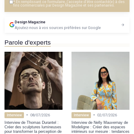
*
En remplissant ce formulaire, j’accepte d’être contacté(e) à des
fins commerciales par Design Magazine et ses partenaires.
Design Magazine
Ajoutez-nous à vos sources préférées sur Google
Parole d'experts
•
•
08/07/2026
02/07/2026
Interview
Interview
Interview de Thomas Durantel :
Interview de Nelly Mauvernay de
Créer des sculptures lumineuses
Modeligne : Créer des espaces
pour transformer la perception de
intérieurs sur mesure : tendances