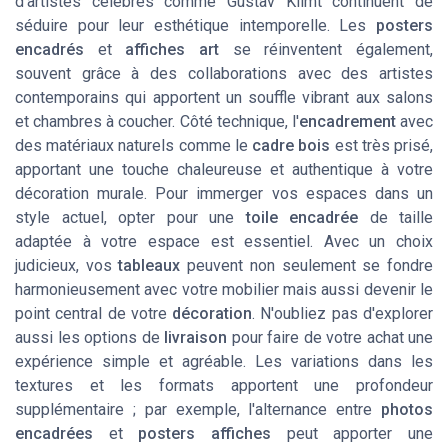
d'artistes célèbres comme Gustav Klimt continuent de
séduire pour leur esthétique intemporelle. Les
posters
encadrés
et
affiches art
se réinventent également,
souvent grâce à des collaborations avec des artistes
contemporains qui apportent un souffle vibrant aux salons
et chambres à coucher. Côté technique, l'
encadrement
avec
des matériaux naturels comme le
cadre bois
est très prisé,
apportant une touche chaleureuse et authentique à votre
décoration murale. Pour immerger vos espaces dans un
style actuel, opter pour une
toile encadrée
de taille
adaptée à votre espace est essentiel. Avec un choix
judicieux, vos
tableaux
peuvent non seulement se fondre
harmonieusement avec votre mobilier mais aussi devenir le
point central de votre
décoration
. N'oubliez pas d'explorer
aussi les options de
livraison
pour faire de votre achat une
expérience simple et agréable. Les variations dans les
textures et les formats apportent une profondeur
supplémentaire ; par exemple, l'alternance entre
photos
encadrées
et
posters affiches
peut apporter une