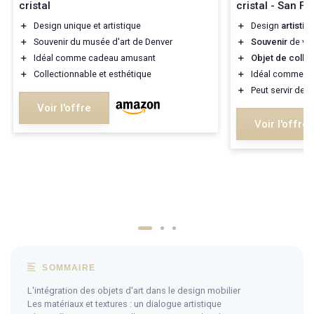
cristal
cristal - San F
＋
Design unique et artistique
＋
Design
artistiq
＋
Souvenir du musée d'art de Denver
＋
Souvenir
de vo
＋
Idéal comme cadeau amusant
＋
Objet de collec
＋
Collectionnable et esthétique
＋
Idéal comme
c
＋
Peut servir de
d
Voir l'offre
Voir l'offre
SOMMAIRE
L'intégration des objets d'art dans le design mobilier
Les matériaux et textures : un dialogue artistique