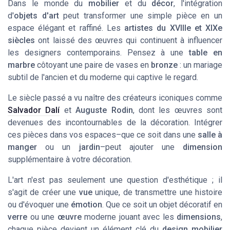
Dans le monde du
mobilier
et du
décor
, l'intégration
d'
objets d'art
peut transformer une simple pièce en un
espace élégant et raffiné. Les
artistes du XVIIIe et XIXe
siècles
ont laissé des œuvres qui continuent à influencer
les designers contemporains. Pensez à une
table en
marbre
côtoyant une
paire de vases
en
bronze
: un mariage
subtil de l'ancien et du moderne qui captive le regard.
Le
siècle
passé a vu naître des créateurs iconiques comme
Salvador Dalí
et
Auguste Rodin
, dont les œuvres sont
devenues des incontournables de la décoration. Intégrer
ces pièces dans vos espaces–que ce soit dans une
salle à
manger
ou un
jardin
–peut ajouter une
dimension
supplémentaire à votre décoration.
L'art n'est pas seulement une question d'esthétique ; il
s'agit de créer une
vue
unique, de transmettre une histoire
ou d'évoquer une
émotion
. Que ce soit un
objet décoratif
en
verre
ou une
œuvre
moderne jouant avec les
dimensions
,
chaque pièce devient un
élément
clé du
design mobilier