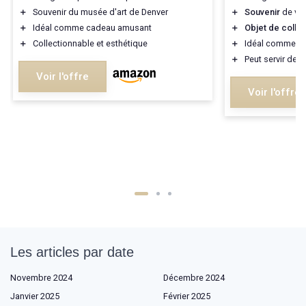
＋
Souvenir du musée d'art de Denver
＋
Souvenir
de vo
＋
Idéal comme cadeau amusant
＋
Objet de collec
＋
Collectionnable et esthétique
＋
Idéal comme
c
＋
Peut servir de
d
Voir l'offre
Voir l'offre
Les articles par date
Novembre 2024
Décembre 2024
Janvier 2025
Février 2025