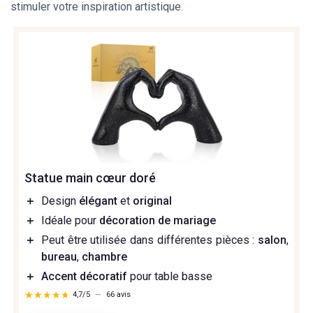
stimuler votre inspiration artistique.
Statue main cœur doré
＋
Design
élégant
et
original
＋
Idéale pour
décoration de mariage
＋
Peut être utilisée dans différentes pièces :
salon
,
bureau
,
chambre
＋
Accent décoratif
pour table basse
★★★★★
★★★★★
4,7/5
—
66 avis