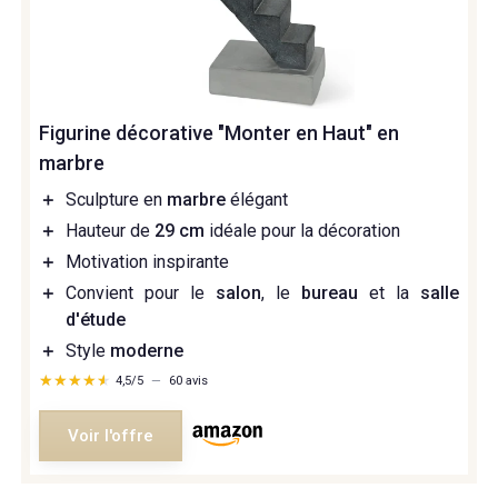
Figurine décorative "Monter en Haut" en
marbre
＋
Sculpture en
marbre
élégant
＋
Hauteur de
29 cm
idéale pour la décoration
＋
Motivation inspirante
＋
Convient pour le
salon
, le
bureau
et la
salle
d'étude
＋
Style
moderne
★★★★★
★★★★★
4,5/5
—
60 avis
Voir l'offre