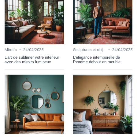
•
•
Miroirs
24/04/2025
Sculptures et objets d'art
24/04/2025
L'art de sublimer votre intérieur
L'élégance intemporelle de
avec des miroirs lumineux
l'homme debout en meuble