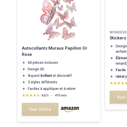
WONDEVE
Sticker
＋
Desig
Autocollants Muraux Papillon Or
enfant
Rose
ces
＋
Élémen
＋
60 pièces incluses
renard
＋
Design 3D
＋
Facile
＋
Aspect
brillant
et décoratif
＋
Idéal
p
＋
5 styles différents
★★★★
★★★★
＋
Faciles à appliquer et à retirer
★★★★★
★★★★★
4,6/5
—
470 avis
Voir 
Voir l'offre