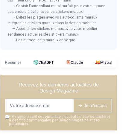
Comment choisir le bon sticker mural
— Choisir l'autocollant mural parfait pour votre espace
Les erreurs à éviter avec les stickers muraux
— Évitez les pièges avec vos autocollants muraux
Intégrer les stickers muraux dans le design mobilier
— Assortir les stickers muraux avec votre mobilier
Sticker Vague Décoratif x2
Tendances actuelles des stickers muraux
 la
＋
Facile à appliquer
— Les autocollants muraux en vogue
＋
Design original
Aut
＋
Convient aux enfants
Ros
＋
Peut être retiré sans laisser de traces
Résumer
ChatGPT
Claude
Mistral
＋
6
＋
Taille adaptable
＋
fants
＋
Voir l'offre
Recevez les dernières actualités de
＋
5
Design Magazine
＋
F
★★
★★
➔ Je m'inscris
*
En remplissant ce formulaire, j’accepte d’être contacté(e)
à des fins commerciales par Design Magazine et ses
partenaires.