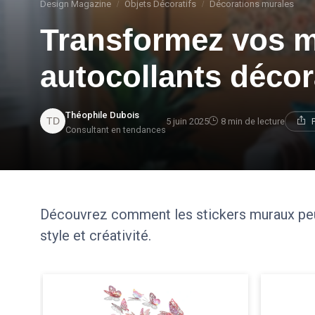
Design Magazine
Objets Décoratifs
Décorations murales
Transformez vos m
autocollants décor
Théophile Dubois
5 juin 2025
8 min de lecture
Consultant en tendances
Découvrez comment les stickers muraux peuv
style et créativité.