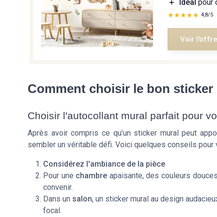
＋
Idéal
pour 
★★★★★
★★★★★
4,8/5
Voir l'offr
Comment choisir le bon sticker
Choisir l'autocollant mural parfait pour v
Après avoir compris ce qu’un sticker mural peut appor
sembler un véritable défi. Voici quelques conseils pour 
Considérez l'ambiance de la pièce
Pour une
chambre
apaisante, des couleurs douces
convenir.
Dans un
salon
, un sticker mural au design audacieu
focal.