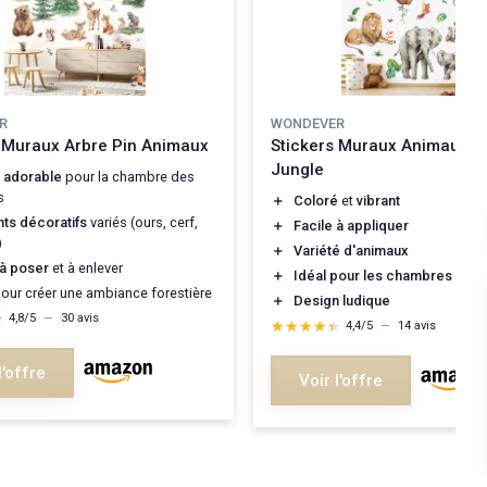
R
WONDEVER
s Muraux Arbre Pin Animaux
Stickers Muraux Animaux de
Jungle
n
adorable
pour la chambre des
s
＋
Coloré
et
vibrant
ts décoratifs
variés (ours, cerf,
＋
Facile à appliquer
)
＋
Variété d'animaux
 à poser
et à enlever
＋
Idéal pour les chambres d'en
our créer une ambiance forestière
＋
Design ludique
★
★
4,8/5
—
30 avis
★★★★★
★★★★★
4,4/5
—
14 avis
l'offre
Voir l'offre