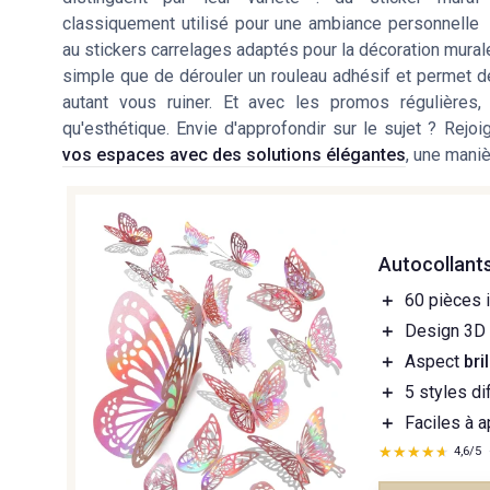
classiquement utilisé pour une ambiance personnelle
au stickers carrelages adaptés pour la décoration murale
simple que de dérouler un rouleau adhésif et permet de
autant vous ruiner. Et avec les promos régulières,
qu'esthétique. Envie d'approfondir sur le sujet ? Re
vos espaces avec des solutions élégantes
, une maniè
Autocollant
＋
60 pièces 
＋
Design 3D
＋
Aspect
bri
＋
5 styles di
＋
Faciles à a
★★★★★
★★★★★
4,6/5