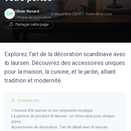
Olivier Renard
3 décembre 2024
9 min de lecture
Critique en innovation
Partager cette page
Explorez l'art de la décoration scandinave avec
ib laursen. Découvrez des accessoires uniques
pour la maison, la cuisine, et le jardin, alliant
tradition et modernité.
SOMMAIRE
L'histoire d'ib laursen et son empreinte nordique
La gamme de produits ib laursen : un choix varié pour chaque
pièce
Accessoires de décoration : l'art du détail avec ib laursen