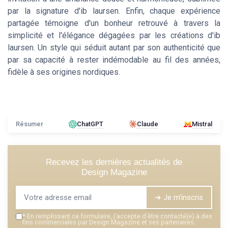
par la signature d'ib laursen. Enfin, chaque expérience
partagée témoigne d'un bonheur retrouvé à travers la
simplicité et l'élégance dégagées par les créations d'ib
laursen. Un style qui séduit autant par son authenticité que
par sa capacité à rester indémodable au fil des années,
fidèle à ses origines nordiques.
Résumer
ChatGPT
Claude
Mistral
Recevez les dernières actualités de
Design Magazine
➔ Je m'inscris
*
En remplissant ce formulaire, j’accepte d’être contacté(e) à des
fins commerciales par Design Magazine et ses partenaires.