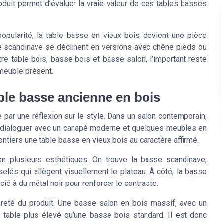
produit permet d’évaluer la vraie valeur de ces tables basses
pularité, la table basse en vieux bois devient une pièce
e scandinave se déclinent en versions avec chêne pieds ou
tre table bois, basse bois et basse salon, l’important reste
 meuble présent.
able basse ancienne en bois
ar une réflexion sur le style. Dans un salon contemporain,
t dialoguer avec un canapé moderne et quelques meubles en
ontiers une table basse en vieux bois au caractère affirmé.
n plusieurs esthétiques. On trouve la basse scandinave,
elés qui allègent visuellement le plateau. À côté, la basse
ié à du métal noir pour renforcer le contraste.
rareté du produit. Une basse salon en bois massif, avec un
ix table plus élevé qu’une basse bois standard. Il est donc