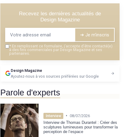
Recevez les dernières actualités de
Design Magazine
➔ Je m'inscris
*
En remplissant ce formulaire, j’accepte d’être contacté(e)
à des fins commerciales par Design Magazine et ses
partenaires.
Design Magazine
Ajoutez-nous à vos sources préférées sur Google
Parole d'experts
•
08/07/2026
Interview
Interview de Thomas Durantel : Créer des
sculptures lumineuses pour transformer la
perception de l’espace