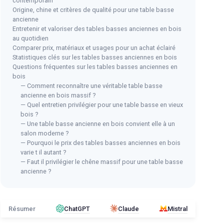
contemporain
Origine, chine et critères de qualité pour une table basse
ancienne
Entretenir et valoriser des tables basses anciennes en bois
au quotidien
Comparer prix, matériaux et usages pour un achat éclairé
Statistiques clés sur les tables basses anciennes en bois
Questions fréquentes sur les tables basses anciennes en
bois
— Comment reconnaître une véritable table basse
ancienne en bois massif ?
— Quel entretien privilégier pour une table basse en vieux
bois ?
— Une table basse ancienne en bois convient elle à un
salon moderne ?
— Pourquoi le prix des tables basses anciennes en bois
varie t il autant ?
— Faut il privilégier le chêne massif pour une table basse
ancienne ?
Résumer
ChatGPT
Claude
Mistral