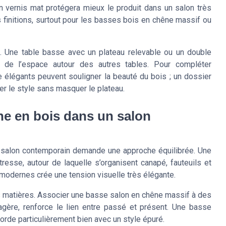
un vernis mat protégera mieux le produit dans un salon très
es finitions, surtout pour les basses bois en chêne massif ou
s. Une table basse avec un plateau relevable ou un double
r de l’espace autour des autres tables. Pour compléter
élégants peuvent souligner la beauté du bois ; un dossier
 le style sans masquer le plateau.
ne en bois dans un salon
 salon contemporain demande une approche équilibrée. Une
esse, autour de laquelle s’organisent canapé, fauteuils et
 modernes crée une tension visuelle très élégante.
r les matières. Associer une basse salon en chêne massif à des
ère, renforce le lien entre passé et présent. Une basse
corde particulièrement bien avec un style épuré.