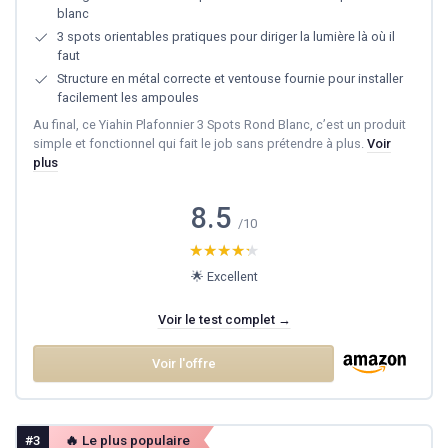
blanc
3 spots orientables pratiques pour diriger la lumière là où il
faut
Structure en métal correcte et ventouse fournie pour installer
facilement les ampoules
Au final, ce Yiahin Plafonnier 3 Spots Rond Blanc, c’est un produit
simple et fonctionnel qui fait le job sans prétendre à plus.
Voir
plus
8.5
/10
★★★★★
★★★★★
🌟 Excellent
Voir le test complet →
Voir l'offre
#3
🔥 Le plus populaire