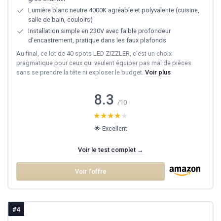
Lumière blanc neutre 4000K agréable et polyvalente (cuisine,
salle de bain, couloirs)
Installation simple en 230V avec faible profondeur
d’encastrement, pratique dans les faux plafonds
Au final, ce lot de 40 spots LED ZIZZLER, c’est un choix
pragmatique pour ceux qui veulent équiper pas mal de pièces
sans se prendre la tête ni exploser le budget.
Voir plus
8.3
/10
★★★★★
★★★★★
🌟 Excellent
Voir le test complet →
Voir l'offre
#4