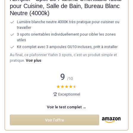
pour Cuisine, Salle de Bain, Bureau Blanc
Neutre (4000k)
Lumière blanche neutre 4000K très pratique pour cuisiner ou
travailler
3 spots orientables individuellement pour cibler les zones
utiles
Kit complet avec 3 ampoules GU10 incluses, prêt à installer
Au final, ce plafonnier Yiahin 3 spots, c’est un produit simple et
pratique.
Voir plus
9
/10
★★★★★
★★★★★
🏆 Exceptionnel
Voir le test complet →
Voir l'offre