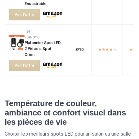
Encastrable...
Voir l'offre
#4
PORFOYO
Plafonnier Spot LED
2 Pièces, Spot
8/10
★★★★★
★★★★★
★★
★★
Orien...
Voir l'offre
Température de couleur,
ambiance et confort visuel dans
les pièces de vie
Choisir les meilleurs spots LED pour un salon ou une salle