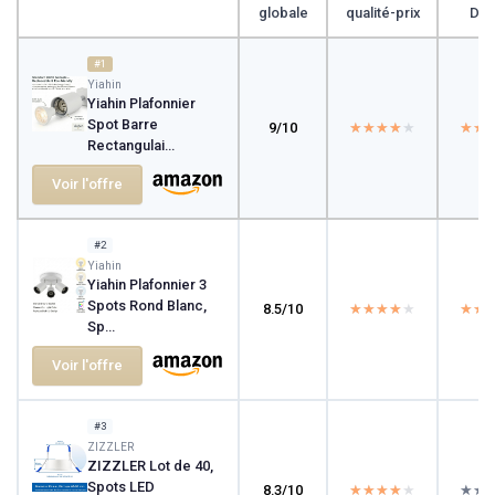
globale
qualité-prix
Des
#1
Yiahin
Yiahin Plafonnier
Spot Barre
9/10
★★★★★
★★★★★
★★
★★
Rectangulai...
Voir l'offre
#2
Yiahin
Yiahin Plafonnier 3
Spots Rond Blanc,
8.5/10
★★★★★
★★★★★
★★
★★
Sp...
Voir l'offre
#3
ZIZZLER
ZIZZLER Lot de 40,
Spots LED
8.3/10
★★★★★
★★★★★
★★
★★