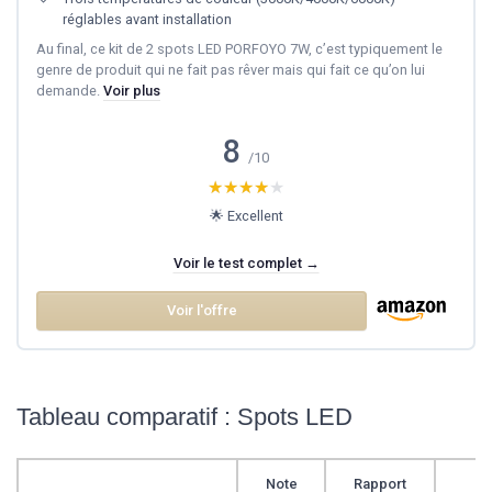
réglables avant installation
Au final, ce kit de 2 spots LED PORFOYO 7W, c’est typiquement le
genre de produit qui ne fait pas rêver mais qui fait ce qu’on lui
demande.
Voir plus
8
/10
★★★★★
★★★★★
🌟 Excellent
Voir le test complet →
Voir l'offre
Tableau comparatif : Spots LED
Note
Rapport