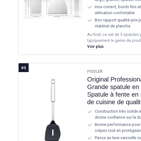
Inox correct, bords fins 
utilisation confortable
Bon rapport qualité-prix 
matériel de plancha
Au final, ce set de 3 spatules
typiquement le genre de produi
Voir plus
#5
FISSLER
Original Professiona
Grande spatule en 
Spatule à fente en s
de cuisine de quali
Construction très solide e
donne confiance sur la d
Bonne performance pour r
crêpes tout en protégean
Passe au lave-vaisselle s