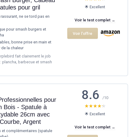
ules pour gril
🌟 Excellent
 rassurant, ne se tord pas en
Voir le test complet →
ique pour smash burgers et
Voir l'offre
cha
ables, bonne prise en main et
 de la chaleur
rplebird fait clairement le job
 : plancha, barbecue et smash
8.6
/10
Professionnelles pour
★★★★★
★★★★★
 Bois - Spatule à
oxydable 26cm avec
🌟 Excellent
 Courbe, Argent
Voir le test complet →
les et complémentaires (spatule
urbe)