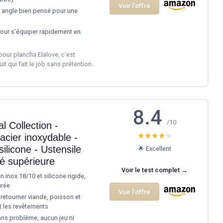
Voir l'offre
et angle bien pensé pour une
pour s’équiper rapidement en
 pour plancha Elalove, c’est
t qui fait le job sans prétention.
8.4
/10
l Collection -
★★★★★
★★★★★
acier inoxydable -
ilicone - Ustensile
🌟 Excellent
té supérieure
Voir le test complet →
n inox 18/10 et silicone rigide,
urée
Voir l'offre
etourner viande, poisson et
t les revêtements
ans problème, aucun jeu ni