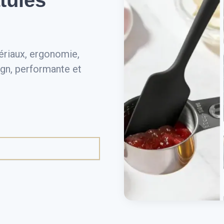
tules
tériaux, ergonomie,
ign, performante et