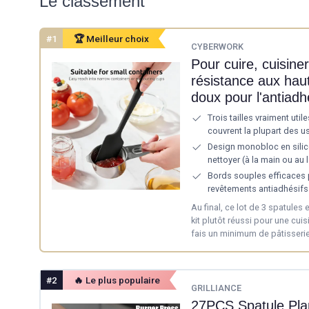
Le classement
#1
🏆 Meilleur choix
CYBERWORK
Pour cuire, cuisiner
résistance aux hau
doux pour l'antiadh
Trois tailles vraiment util
couvrent la plupart des 
Design monobloc en silico
nettoyer (à la main ou au 
Bords souples efficaces p
revêtements antiadhésifs
Au final, ce lot de 3 spatules 
kit plutôt réussi pour une cuis
fais un minimum de pâtisserie
#2
🔥 Le plus populaire
GRILLIANCE
27PCS Spatule Pla