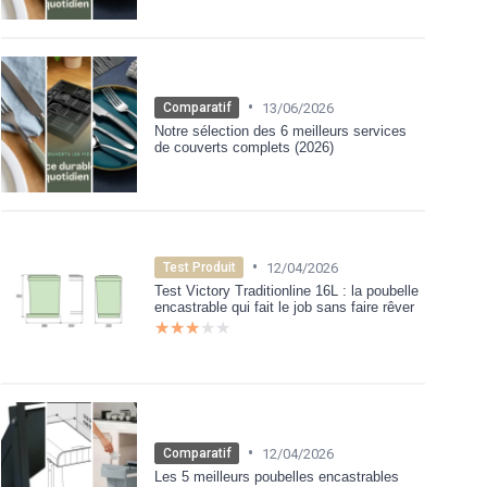
•
13/06/2026
Comparatif
Notre sélection des 6 meilleurs services
de couverts complets (2026)
•
12/04/2026
Test Produit
Test Victory Traditionline 16L : la poubelle
encastrable qui fait le job sans faire rêver
★★★★★
★★★★★
•
12/04/2026
Comparatif
Les 5 meilleurs poubelles encastrables