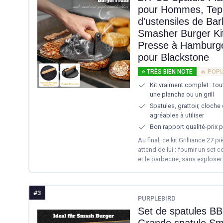
pour Hommes, Tepp
d'ustensiles de Ba
Smasher Burger Ki
Presse à Hamburge
pour Blackstone
⭐ TRÈS BIEN NOTÉ
🔥 POP
Kit vraiment complet : tou
une plancha ou un grill
Spatules, grattoir, cloche
agréables à utiliser
Bon rapport qualité-prix 
Au final, ce kit Grilliance 27 
attend de lui : fournir un set 
et le barbecue, sans exploser
#3
PURPLEBIRD
Set de spatules BB
Grande spatule Sm