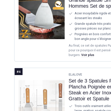
Hommes Set de spat
Acier inoxydable rigide et
écrasant les steaks
Grande spatule très prat
grosses pièces sur plan
Poignées en bois confort
bon angle pour s’éloigner
Au final, ce set de spatules Pu
pour ce pourquoi il est pensé
burgers.
Voir plus
#4
ELALOVE
Set de 3 Spatules 
Plancha Poignée en
Steak en Acier In
Grattoir et Spatule
Trois outils vraiment uti
large, grattoir, spatule co