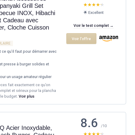
★★★★★
★★★★★
anyaki Grill Set
rbecue INOX, Hibachi
🌟 Excellent
t Cadeau avec
Voir le test complet →
r, Cloche Cuisson
Voir l'offre
ULAIRE
t ce qu’il faut pour démarrer avec
 et presse à burger solides et
pour un usage amateur régulier
pièces fait exactement ce qu’on
complet et sérieux pour la plancha
 le budget.
Voir plus
8.6
/10
Q Acier Inoxydable,
★★★★★
★★★★★
ash Burger, Cadeau