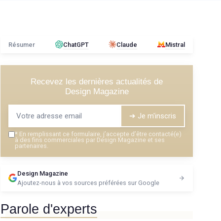
Résumer
ChatGPT
Claude
Mistral
Recevez les dernières actualités de
Design Magazine
➔ Je m'inscris
*
En remplissant ce formulaire, j’accepte d’être contacté(e)
à des fins commerciales par Design Magazine et ses
partenaires.
Design Magazine
Ajoutez-nous à vos sources préférées sur Google
Parole d'experts