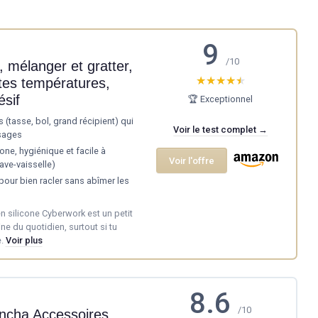
9
/10
, mélanger et gratter,
★★★★★
★★★★★
tes températures,
ésif
🏆 Exceptionnel
es (tasse, bol, grand récipient) qui
Voir le test complet →
usages
ne, hygiénique et facile à
Voir l'offre
lave-vaisselle)
our bien racler sans abîmer les
en silicone Cyberwork est un petit
ine du quotidien, surtout si tu
.
Voir plus
8.6
/10
ncha Accessoires