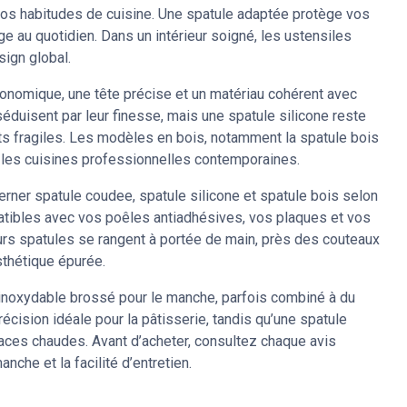
vos habitudes de cuisine. Une spatule adaptée protège vos
ge au quotidien. Dans un intérieur soigné, les ustensiles
sign global.
onomique, une tête précise et un matériau cohérent avec
éduisent par leur finesse, mais une spatule silicone reste
ts fragiles. Les modèles en bois, notamment la spatule bois
le les cuisines professionnelles contemporaines.
erner spatule coudee, spatule silicone et spatule bois selon
atibles avec vos poêles antiadhésives, vos plaques et vos
eurs spatules se rangent à portée de main, près des couteaux
sthétique épurée.
’inoxydable brossé pour le manche, parfois combiné à du
écision idéale pour la pâtisserie, tandis qu’une spatule
faces chaudes. Avant d’acheter, consultez chaque avis
anche et la facilité d’entretien.