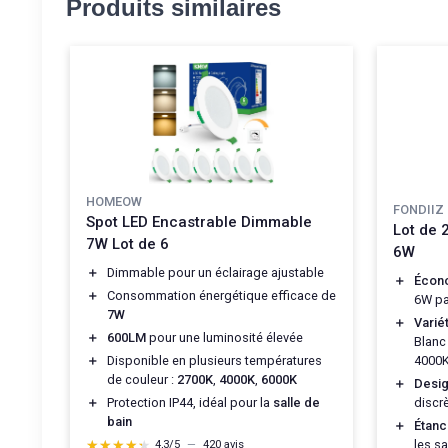
Produits similaires
HOMEOW
FONDIIZ
Spot LED Encastrable Dimmable
Lot de 
7W Lot de 6
6W
＋
Dimmable pour un éclairage ajustable
＋
Écono
＋
Consommation énergétique efficace de
6W pa
7W
＋
Varié
＋
600LM
pour une luminosité élevée
Blanc
4000K
＋
Disponible en plusieurs températures
de couleur :
2700K
,
4000K
,
6000K
＋
Desig
discr
＋
Protection IP44, idéal pour la
salle de
bain
＋
Étanc
les sa
★★★★★
★★★★★
4,3/5
—
420 avis