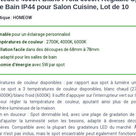
de Bain IP44 pour Salon Cuisine, Lot de 10
tique :
HOMEOW
mable
pour un éclairage personnalisé
mpératures de couleur
: 2700K, 4000K, 6000K
llation facile
dans des découpes de 68mm à 78mm
adapté pour les salles de bain
omie d'énergie
avec 5W par spot
atures de couleur disponibles : par rapport aux spot à lumière un
 ce spot a 3 températures de couleur disponibles, blanc chaud (2
000K)/blanc froid (6000K). Il suffit d'appuyer sur l'interrupteur vert sur 
our régler la température de couleur, ajoutant ainsi plus de pos
hère lumineuse de la maison.
n en douceur : Spot dimmable led, avec une plage de gradation de
d'ajuster la luminosité selon les besoins, adapté à diverses déc
ères. Compatible avec la plupart des gradateurs LED du marché. À
r n'est pas inclus, mais le spot encastrable peut également fonctionn