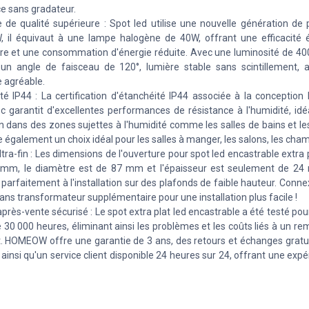
e sans gradateur.
e de qualité supérieure : Spot led utilise une nouvelle génération de
 il équivaut à une lampe halogène de 40W, offrant une efficacité 
re et une consommation d'énergie réduite. Avec une luminosité de 40
n angle de faisceau de 120°, lumière stable sans scintillement, 
e agréable.
té IP44 : La certification d'étanchéité IP44 associée à la conception
 garantit d'excellentes performances de résistance à l'humidité, idé
on dans des zones sujettes à l'humidité comme les salles de bains et les 
e également un choix idéal pour les salles à manger, les salons, les cham
ltra-fin : Les dimensions de l'ouverture pour spot led encastrable extra 
 mm, le diamètre est de 87 mm et l'épaisseur est seulement de 24
 parfaitement à l'installation sur des plafonds de faible hauteur. Conne
ans transformateur supplémentaire pour une installation plus facile !
après-vente sécurisé : Le spot extra plat led encastrable a été testé po
e 30 000 heures, éliminant ainsi les problèmes et les coûts liés à un 
. HOMEOW offre une garantie de 3 ans, des retours et échanges gratu
, ainsi qu'un service client disponible 24 heures sur 24, offrant une exp