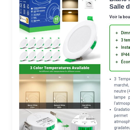
Salle 
Voir la bou
＋
Dim
＋
3 te
＋
Insta
＋
IP44
＋
Écon
3 Tempér
marché,
neutre (4
lampe p
l'atmosp
Gradatio
permet 
atmosph
gradateu