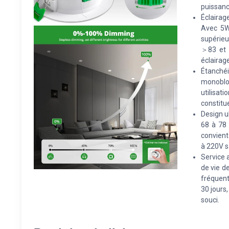
puissanc
Éclairag
Avec 5W,
supérieu
＞83 et u
éclairag
Étanchéi
monobloc
utilisati
constitu
Design u
68 à 78
convient
à 220V s
Service 
de vie d
fréquent
30 jours
souci.