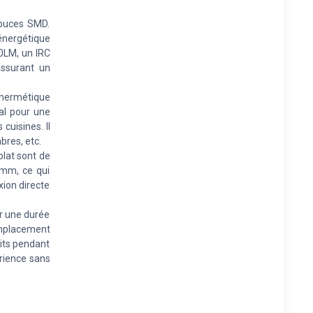
 puces SMD.
énergétique
0LM, un IRC
assurant un
 hermétique
al pour une
cuisines. Il
bres, etc.
plat sont de
 mm, ce qui
xion directe
ur une durée
remplacement
its pendant
érience sans