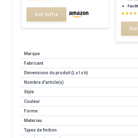
＋
Facili
★★★★
★★★★
Voir l'offre
Voir
Marque
Fabricant
Dimensions du produit (L x l x h)
Nombre d'article(s)
Style
Couleur
Forme
Materiau
Types de finition