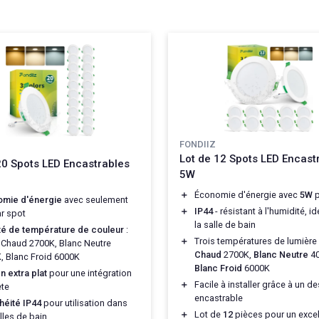
FONDIIZ
Lot de 12 Spots LED Encast
20 Spots LED Encastrables
5W
＋
Économie d'énergie avec
5W
p
mie d'énergie
avec seulement
＋
IP44
- résistant à l'humidité, i
r spot
la salle de bain
té de température de couleur
:
＋
Trois températures de lumière
 Chaud 2700K, Blanc Neutre
Chaud
2700K,
Blanc Neutre
40
, Blanc Froid 6000K
Blanc Froid
6000K
n extra plat
pour une intégration
＋
Facile à installer grâce à un d
ète
encastrable
héité IP44
pour utilisation dans
＋
Lot de
12
pièces pour un excel
lles de bain