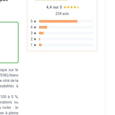
4,4 sur 5
★★★★★
★★★★★
234 avis
5 ★
4 ★
3 ★
2 ★
1 ★
ique sur le
700K)/blanc
le côté de la
sibilités à
 100 à 0 %,
orations ou
 noter : le
er à pleine