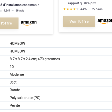
rapport qualité-prix
té d'installation
encastrable
★★★★★
★★★★★
4,4/5
—
227 avis
★
★
4,2/5
—
68 avis
Voir l'offre
 l'offre
‎HOMEOW
‎HOMEOW
‎8,7 x 8,7 x 2,4 cm; 470 grammes
‎10
‎Moderne
‎3cct
‎Ronde
‎Polycarbonate (PC)
‎Peinte