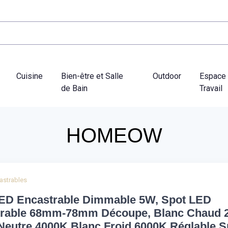
Cuisine
Bien-être et Salle
Outdoor
Espace
de Bain
Travail
HOMEOW
astrables
ED Encastrable Dimmable 5W, Spot LED
trable 68mm-78mm Découpe, Blanc Chaud 
Neutre 4000K Blanc Froid 6000K Réglable S