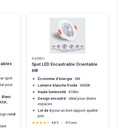
KAMBO
rables
Spot LED Encastrable Orientable
6W
ar spot
＋
Économie d'énergie
: 6W
déal pour
＋
Lumière blanche froide
: 6000K
＋
Haute luminosité
: 610lm
 :
Blanc
＋
Design encastré
: idéal pour divers
00K,
espaces
＋
Lot de 6
pour un bon rapport qualité-
esign
rond
prix
★★★★★
★★★★★
4,4/5
—
313 avis
lent