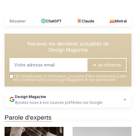
Résumer
ChatGPT
Claude
Mistral
Recevez les dernières actualités de
Design Magazine
➔ Je m'inscris
*
En remplissant ce formulaire, j’accepte d’être contacté(e) à des
fins commerciales par Design Magazine et ses partenaires.
Design Magazine
Ajoutez-nous à vos sources préférées sur Google
Parole d'experts