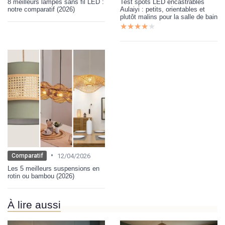
8 meilleurs lampes sans fil LED :
Test spots LED encastrables
notre comparatif (2026)
Aulaiyi : petits, orientables et
plutôt malins pour la salle de bain
★★★★★
★★★★★
•
12/04/2026
Comparatif
Les 5 meilleurs suspensions en
rotin ou bambou (2026)
À lire aussi