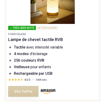
⭐ TRÈS BIEN NOTÉ
🔥 POPULAIRE
FOMYHEARD
Lampe de chevet tactile RVB
＋
Tactile
avec intensité variable
＋
4 modes
d'éclairage
＋
256 couleurs RVB
＋
Veilleuse
pour enfants
＋
Rechargeable par USB
★★★★★
★★★★★
4,5/5
—
1054 avis
Voir l'offre