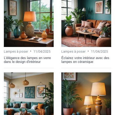
•
•
Lampes à poser
11/04/2025
Lampes à poser
11/04/2025
L'élégance des lampes en verre
Éclairez votre intérieur avec des
dans le design d'intérieur
lampes en céramique