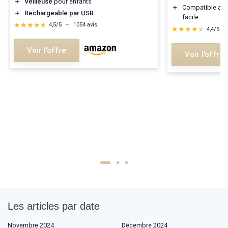
＋
Veilleuse
pour enfants
＋
Compatible av
＋
Rechargeable par USB
facile
★★★★★
★★★★★
4,5/5
—
1054 avis
★★★★★
★★★★★
4,4/5
—
Voir l'offre
Voir l'offre
Les articles par date
Novembre 2024
Décembre 2024