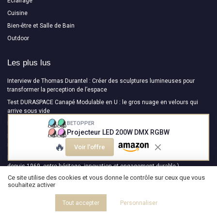
Éclairage
Cuisine
Bien-être et Salle de Bain
Outdoor
Les plus lus
Interview de Thomas Durantel : Créer des sculptures lumineuses pour
transformer la perception de l’espace
Test DURASPACE Canapé Modulable en U : le gros nuage en velours qui
arrive sous vide
BETOPPER
L'élégance intemporelle de la table basse galet
Projecteur LED 200W DMX RGBW
Interview de Hugo Delavelle : Ostal - Une collection qui allie design
🔥
moderne et savoir-faire ancestral
Voir l'offre
Interview de Nicolas Causin : NEOSIEGES ( Maître de la Carcasse de Siège
depuis 1969, entre héritage, innovation et engagement durable )
Ce site utilise des cookies et vous donne le contrôle sur ceux que vous
souhaitez activer
Les derniers articles
Tout accepter
Personnaliser
Comment bambou-design com réinvente les objets déco en bambou pour