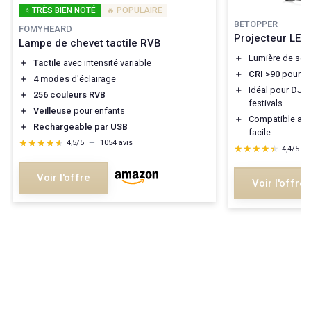
⭐ TRÈS BIEN NOTÉ
🔥 POPULAIRE
BETOPPER
FOMYHEARD
Projecteur LE
Lampe de chevet tactile RVB
＋
Lumière de sc
＋
Tactile
avec intensité variable
＋
CRI >90
pour d
＋
4 modes
d'éclairage
＋
Idéal pour
DJ, f
＋
256 couleurs RVB
festivals
＋
Veilleuse
pour enfants
＋
Compatible av
＋
Rechargeable par USB
facile
★★★★★
★★★★★
4,5/5
—
1054 avis
★★★★★
★★★★★
4,4/5
—
Voir l'offre
Voir l'offre