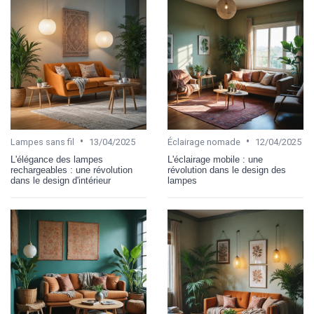
•
•
Lampes sans fil
13/04/2025
Éclairage nomade
12/04/2025
L'élégance des lampes
L'éclairage mobile : une
rechargeables : une révolution
révolution dans le design des
dans le design d'intérieur
lampes