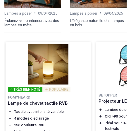
•
•
Lampes à poser
09/04/2025
Lampes à poser
09/04/2025
Éclairez votre intérieur avec des
L'élégance naturelle des lampes
lampes en métal
en bois
⭐ TRÈS BIEN NOTÉ
🔥 POPULAIRE
BETOPPER
FOMYHEARD
Projecteur LE
Lampe de chevet tactile RVB
＋
Lumière de sc
＋
Tactile
avec intensité variable
＋
CRI >90
pour d
＋
4 modes
d'éclairage
＋
Idéal pour
DJ, f
＋
256 couleurs RVB
festivals