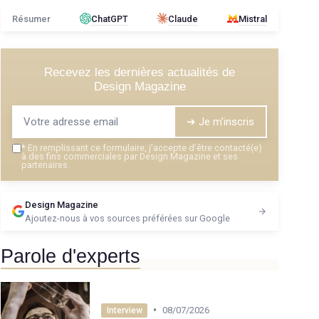
Résumer
ChatGPT
Claude
Mistral
Recevez les dernières actualités de
Design Magazine
➔ Je m'inscris
*
En remplissant ce formulaire, j’accepte d’être contacté(e)
à des fins commerciales par Design Magazine et ses
partenaires.
Design Magazine
Ajoutez-nous à vos sources préférées sur Google
Parole d'experts
•
08/07/2026
Interview