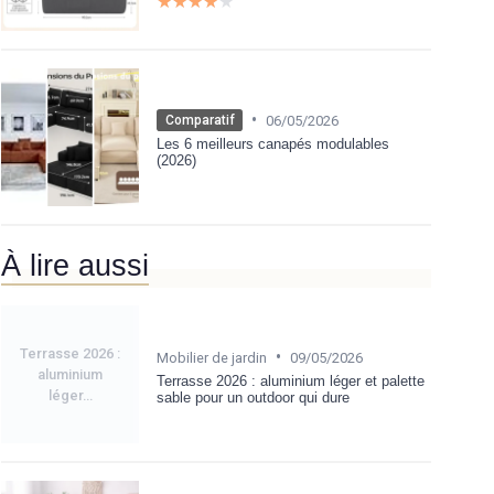
★★★★★
★★★★★
•
06/05/2026
Comparatif
Les 6 meilleurs canapés modulables
(2026)
À lire aussi
Terrasse 2026 :
•
Mobilier de jardin
09/05/2026
aluminium
Terrasse 2026 : aluminium léger et palette
léger...
sable pour un outdoor qui dure