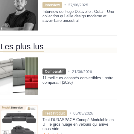
•
27/06/2025
Interview
Interview de Hugo Delavelle : Ostal - Une
collection qui allie design moderne et
savoir-faire ancestral
Les plus lus
•
21/06/2026
Comparatif
11 meilleurs canapés convertibles : notre
comparatif (2026)
•
05/05/2026
Test Produit
Test DURASPACE Canapé Modulable en
U : le gros nuage en velours qui arrive
sous vide