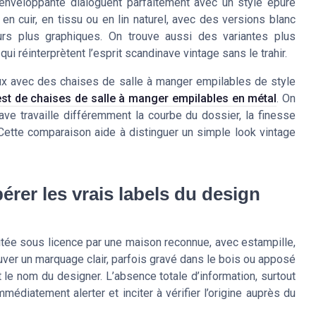
enveloppante dialoguent parfaitement avec un style épuré
 en cuir, en tissu ou en lin naturel, avec des versions blanc
urs plus graphiques. On trouve aussi des variantes plus
i réinterprètent l’esprit scandinave vintage sans le trahir.
naux avec des chaises de salle à manger empilables de style
est de chaises de salle à manger empilables en métal
. On
e travaille différemment la courbe du dossier, la finesse
 Cette comparaison aide à distinguer un simple look vintage
pérer les vrais labels du design
itée sous licence par une maison reconnue, avec estampille,
rouver un marquage clair, parfois gravé dans le bois ou apposé
t le nom du designer. L’absence totale d’information, surtout
diatement alerter et inciter à vérifier l’origine auprès du