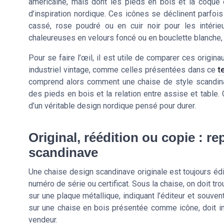
américaine, mais dont les pieds en bois et la coque 
d’inspiration nordique. Ces icônes se déclinent parfois
cassé, rose poudré ou en cuir noir pour les intérie
chaleureuses en velours foncé ou en bouclette blanche, qu
Pour se faire l’œil, il est utile de comparer ces origi
industriel vintage, comme celles présentées dans ce
t
comprend alors comment une chaise de style scandinav
des pieds en bois et la relation entre assise et table.
d’un véritable design nordique pensé pour durer.
Original, réédition ou copie : re
scandinave
Une chaise design scandinave originale est toujours éd
numéro de série ou certificat. Sous la chaise, on doit t
sur une plaque métallique, indiquant l’éditeur et souven
sur une chaise en bois présentée comme icône, doit immé
vendeur.