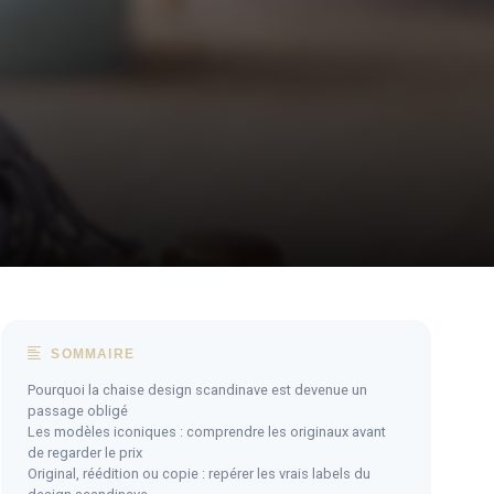
SOMMAIRE
Pourquoi la chaise design scandinave est devenue un
passage obligé
Les modèles iconiques : comprendre les originaux avant
de regarder le prix
Original, réédition ou copie : repérer les vrais labels du