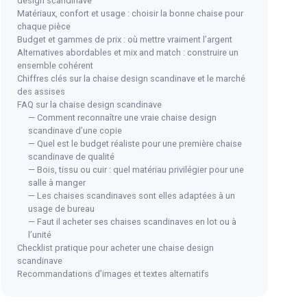
design scandinave
Matériaux, confort et usage : choisir la bonne chaise pour
chaque pièce
Budget et gammes de prix : où mettre vraiment l’argent
Alternatives abordables et mix and match : construire un
ensemble cohérent
Chiffres clés sur la chaise design scandinave et le marché
des assises
FAQ sur la chaise design scandinave
— Comment reconnaître une vraie chaise design
scandinave d’une copie
— Quel est le budget réaliste pour une première chaise
scandinave de qualité
— Bois, tissu ou cuir : quel matériau privilégier pour une
salle à manger
— Les chaises scandinaves sont elles adaptées à un
usage de bureau
— Faut il acheter ses chaises scandinaves en lot ou à
l’unité
Checklist pratique pour acheter une chaise design
scandinave
Recommandations d’images et textes alternatifs