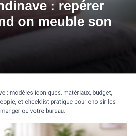
dinave : repérer
and on meuble son
ve : modèles iconiques, matériaux, budget,
 copie, et checklist pratique pour choisir les
 manger ou votre bureau.